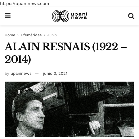
https://upaninews.com
Home
Efemérides
Junio
ALAIN RESNAIS (1922 –
2014)
by
upaninews
junio 3, 2021