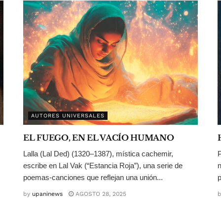
AUTORES UNIVERSALES
EL FUEGO, EN EL VACÍO HUMANO
Lalla (Lal Ded) (1320–1387), mística cachemir,
P
escribe en Lal Vak (“Estancia Roja”), una serie de
n
poemas-canciones que reflejan una unión...
p
by
upaninews
AGOSTO 28, 2025
b