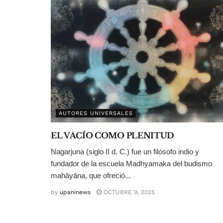
AUTORES UNIVERSALES
EL VACÍO COMO PLENITUD
Nagarjuna (siglo II d. C.) fue un filósofo indio y
fundador de la escuela Madhyamaka del budismo
mahāyāna, que ofreció...
by
upaninews
OCTUBRE 9, 2025