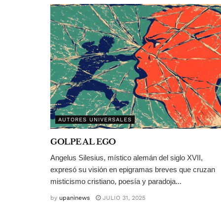
AUTORES UNIVERSALES
GOLPE AL EGO
Angelus Silesius, místico alemán del siglo XVII,
expresó su visión en epigramas breves que cruzan
misticismo cristiano, poesía y paradoja...
by
upaninews
JULIO 31, 2025