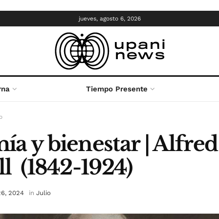
jueves, agosto 6, 2026
rna
Tiempo Presente
o
a y bienestar | Alfred
l (1842-1924)
 26, 2024
in
Julio