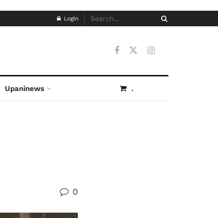
Login
Upaninews
.
0