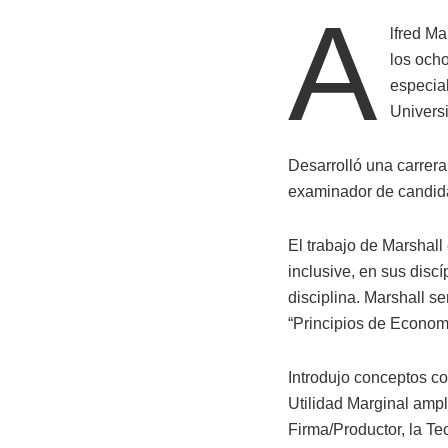
A
lfred Ma
los ocho
especial
Univers
Desarrolló una carrera
examinador de candidat
El trabajo de Marshall
inclusive, en sus dis
disciplina. Marshall s
“Principios de Economí
Introdujo conceptos co
Utilidad Marginal ampl
Firma/Productor, la Te