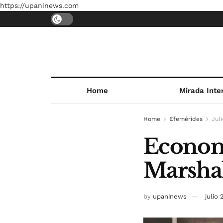
https://upaninews.com
Home
Mirada Inte
Home
Efemérides
Juli
Economí
Marshal
by
upaninews
julio