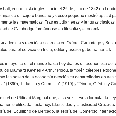
rshall, economista inglés, nació el 26 de julio de 1842 en Lond
 hijos de un cajero bancario y desde pequeño mostró aptitud pa
mente las matemáticas. Tras estudiar letras y lenguas clásicas,
idad de Cambridge formándose en filosofía y economía.
 académica y ejerció la docencia en Oxford, Cambridge y Bristo
os para el servicio en India, editor y asesor gubernamental.
 es influyente en el mundo hasta hoy día, es un economista de r
cípulos Maynard Keynes y Arthur Pigou, también célebres expone
entó las bases de la economía neoclásica desarrolladas en tres 
a” (1890), “Industria y Comercio” (1919) y “Dinero, Crédito y C
mo el de Utilidad Marginal que, a su vez, llevó a formular la Le
iamente utilizada hasta hoy, Elasticidad y Elasticidad Cruzada, 
oría del Equilibrio de Mercado, la Teoría del Comercio Internaci