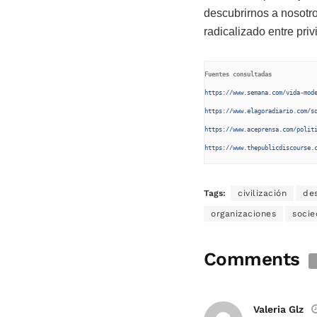
descubrirnos a nosotr
radicalizado entre priv
Fuentes consultadas
https://www.semana.com/vida-mod
https://www.elagoradiario.com/s
https://www.aceprensa.com/polit
https://www.thepublicdiscourse.
Tags:
civilización
de
organizaciones
soci
Comments
Valeria Glz