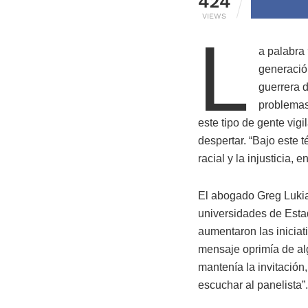
424
VIEWS
L
a palabra
generación
guerrera 
problemas
este tipo de gente vig
despertar. “Bajo este 
racial y la injusticia,
El abogado Greg Lukian
universidades de Est
aumentaron las iniciat
mensaje oprimía de alg
mantenía la invitación
escuchar al panelista”.