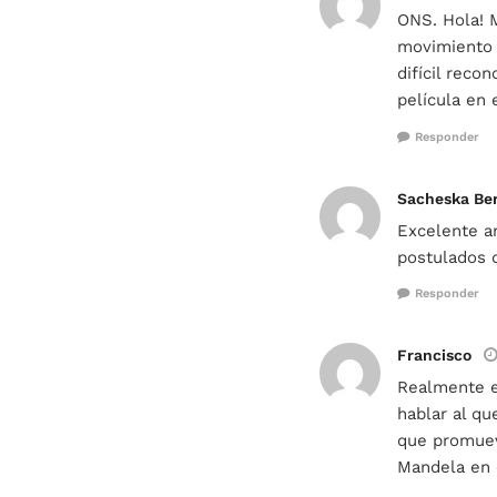
ONS. Hola! 
movimiento i
difícil rec
película en
Responder
Sacheska Ber
Excelente ar
postulados d
Responder
Francisco
Realmente en
hablar al qu
que promuev
Mandela en 