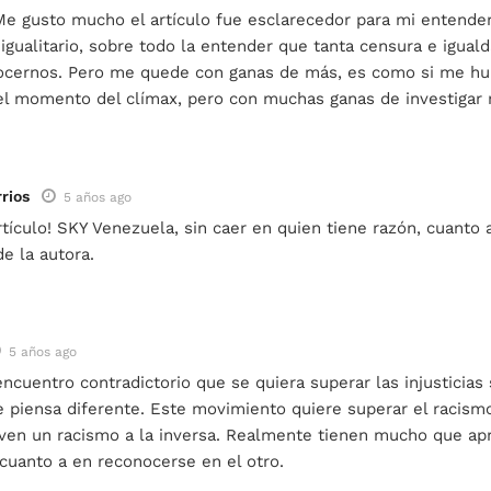
Me gusto mucho el artículo fue esclarecedor para mi entende
gualitario, sobre todo la entender que tanta censura e igua
onocernos. Pero me quede con ganas de más, es como si me hu
 el momento del clímax, pero con muchas ganas de investigar 
rios
5 años ago
tículo! SKY Venezuela, sin caer en quien tiene razón, cuanto 
e la autora.
5 años ago
cuentro contradictorio que se quiera superar las injusticias
e piensa diferente. Este movimiento quiere superar el racism
en un racismo a la inversa. Realmente tienen mucho que ap
cuanto a en reconocerse en el otro.