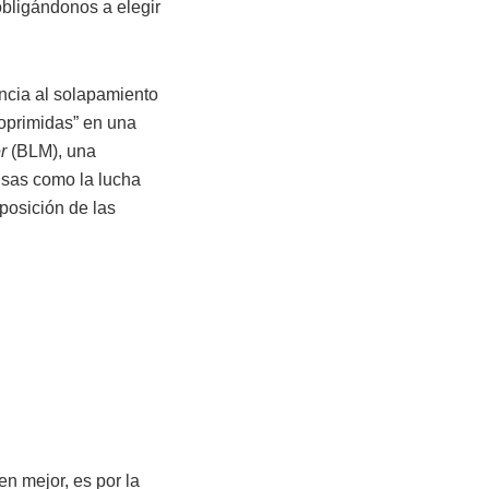
obligándonos a elegir
encia al solapamiento
 oprimidas” en una
er
(BLM), una
usas como la lucha
rposición de las
en mejor, es por la