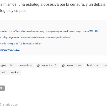
os mismos, una estrategia obsesiva por la censura, y un debate
ilegios y culpas.
erna/articulo/la-cultura-woke-que-es-y-por-que-meghan-markle-es-su-princesa/202141/
ociologia/generacion-woke-fanaticos-de-un-nuevo-puritanismo/
ica/la-trampa-de-la-ideologia-woke/
com/2020/06/65132/
sigualldad
eventos
generación Z
generaciones
historia
m
edad
woke
3
5 años ago