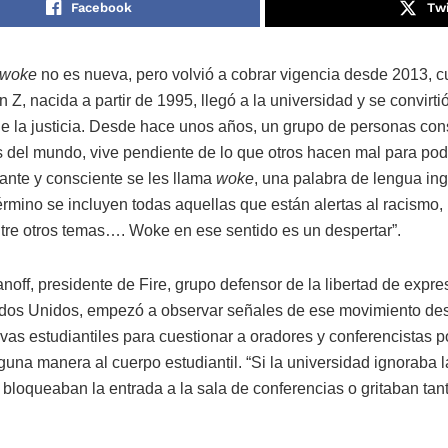
Facebook
Twi
woke
no es nueva, pero volvió a cobrar vigencia desde 2013, 
 Z, nacida a partir de 1995, llegó a la universidad y se convirt
de la justicia. Desde hace unos años, un grupo de personas con
 del mundo, vive pendiente de lo que otros hacen mal para pode
ilante y consciente se les llama
woke
, una palabra de lengua ing
término se incluyen todas aquellas que están alertas al racismo,
 entre otros temas…. Woke en ese sentido es un despertar”.
off, presidente de Fire, grupo defensor de la libertad de expre
ados Unidos, empezó a observar señales de ese movimiento d
ivas estudiantiles para cuestionar a oradores y conferencistas 
una manera al cuerpo estudiantil. “Si la universidad ignoraba l
, bloqueaban la entrada a la sala de conferencias o gritaban ta