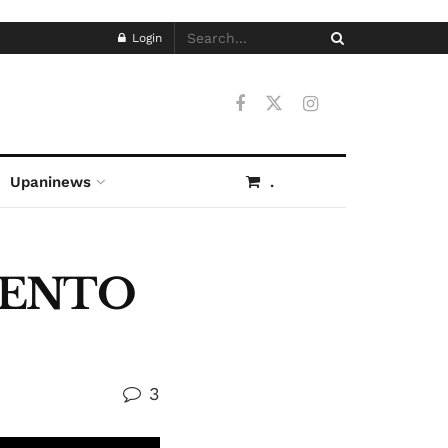
Login
Upaninews
.
IENTO
3