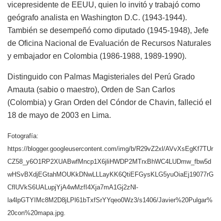
vicepresidente de EEUU, quien lo invitó y trabajó como
geógrafo analista en Washington D.C. (1943-1944).
También se desempeñó como diputado (1945-1948), Jefe
de Oficina Nacional de Evaluación de Recursos Naturales
y embajador en Colombia (1986-1988, 1989-1990).
Distinguido con Palmas Magisteriales del Perú Grado
Amauta (sabio o maestro), Orden de San Carlos
(Colombia) y Gran Orden del Cóndor de Chavin, falleció el
18 de mayo de 2003 en Lima.
Fotografía:
https://blogger.googleusercontent.com/img/b/R29vZ2xl/AVvXsEgKf7TUr
CZ58_y6O1RP2XUABwfMncp1X6jliHWDP2MTrxBhWC4LUDmw_fbw5d
wHSvBXdjEGtahMOUKkDNwLLLayKK6QtiEFGysKLG5yuOiaEj19077rG
CflUVkS6UALupjYjA4wMzfI4Xja7mA1Gj2zNl-
la4lpGTYIMc8M2D8jLPl61bTxfSrYYqeo0Wz3/s1406/Javier%20Pulgar%
20con%20mapa.jpg.