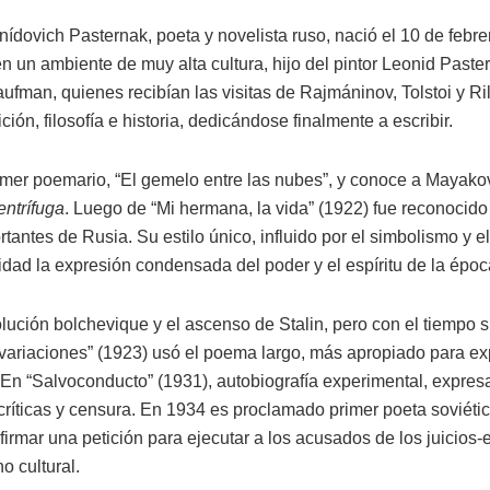
nídovich Pasternak, poeta y novelista ruso, nació el 10 de feb
n un ambiente de muy alta cultura, hijo del pintor Leonid Paster
fman, quienes recibían las visitas de Rajmáninov, Tolstoi y Ri
ión, filosofía e historia, dedicándose finalmente a escribir.
imer poemario, “El gemelo entre las nubes”, y conoce a Mayako
ntrífuga
. Luego de “Mi hermana, la vida” (1922) fue reconocid
tantes de Rusia. Su estilo único, influido por el simbolismo y el
idad la expresión condensada del poder y el espíritu de la époc
lución bolchevique y el ascenso de Stalin, pero con el tiempo s
ariaciones” (1923) usó el poema largo, más apropiado para expr
 En “Salvoconducto” (1931), autobiografía experimental, expres
ríticas y censura. En 1934 es proclamado primer poeta soviétic
irmar una petición para ejecutar a los acusados de los juicios-
o cultural.