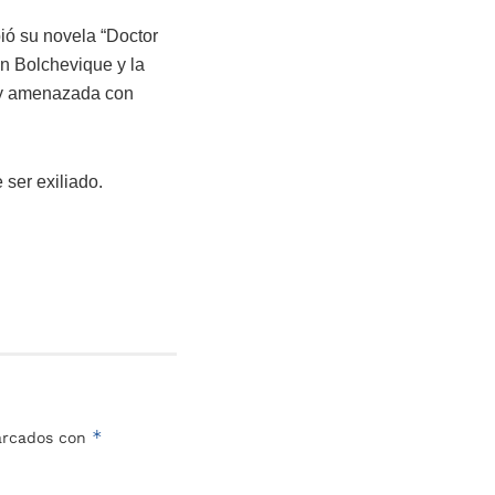
ió su novela “Doctor
ón Bolchevique y la
s y amenazada con
 ser exiliado.
*
marcados con