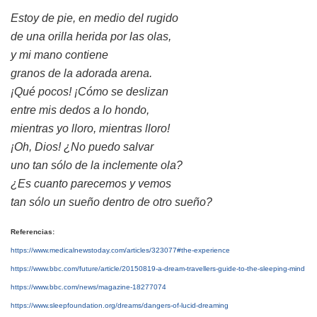
Estoy de pie, en medio del rugido
de una orilla herida por las olas,
y mi mano contiene
granos de la adorada arena.
¡Qué pocos! ¡Cómo se deslizan
entre mis dedos a lo hondo,
mientras yo lloro, mientras lloro!
¡Oh, Dios! ¿No puedo salvar
uno tan sólo de la inclemente ola?
¿Es cuanto parecemos y vemos
tan sólo un sueño dentro de otro sueño?
Referencias:
https://www.medicalnewstoday.com/articles/323077#the-experience
https://www.bbc.com/future/article/20150819-a-dream-travellers-guide-to-the-sleeping-mind
https://www.bbc.com/news/magazine-18277074
https://www.sleepfoundation.org/dreams/dangers-of-lucid-dreaming