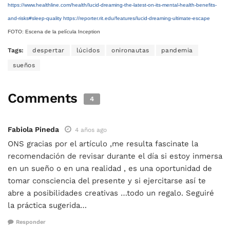
https://www.healthline.com/health/lucid-dreaming-the-latest-on-its-mental-health-benefits-
and-risks#sleep-quality
https://reporter.rit.edu/features/lucid-dreaming-ultimate-escape
FOTO: Escena de la película Inception
Tags:
despertar
lúcidos
onironautas
pandemia
sueños
Comments
4
Fabiola Pineda
4 años ago
ONS gracias por el artículo ,me resulta fascinate la
recomendación de revisar durante el día si estoy inmersa
en un sueño o en una realidad , es una oportunidad de
tomar consciencia del presente y si ejercitarse así te
abre a posibilidades creativas …todo un regalo. Seguiré
la práctica sugerida…
Responder