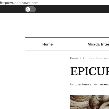
https://upaninews.com
Home
Mirada Inte
Home
Autores Universal
EPICU
by
upaninews
enero