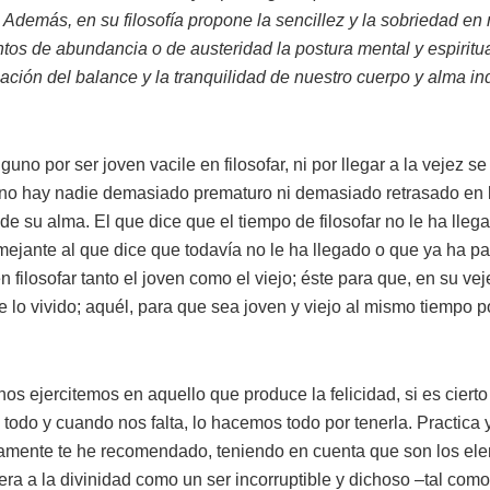
 Además, en su filosofía propone la sencillez y la sobriedad en 
os de abundancia o de austeridad la postura mental y espiritua
zación del balance y la tranquilidad de nuestro cuerpo y alma i
guno por ser joven vacile en filosofar, ni por llegar a la vejez se
no hay nadie demasiado prematuro ni demasiado retrasado en l
de su alma. El que dice que el tiempo de filosofar no le ha lle
mejante al que dice que todavía no le ha llegado o que ya ha pa
n filosofar tanto el joven como el viejo; éste para que, en su ve
e lo vivido; aquél, para que sea joven y viejo al mismo tiempo po
nos ejercitemos en aquello que produce la felicidad, si es ciert
odo y cuando nos falta, lo hacemos todo por tenerla. Practica y 
amente te he recomendado, teniendo en cuenta que son los elem
ra a la divinidad como un ser incorruptible y dichoso –tal como