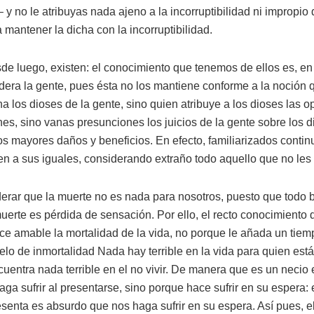
 y no le atribuyas nada ajeno a la incorruptibilidad ni impropio
 mantener la dicha con la incorruptibilidad.
de luego, existen: el conocimiento que tenemos de ellos es, en 
era la gente, pues ésta no los mantiene conforme a la noción q
a los dioses de la gente, sino quien atribuye a los dioses las o
es, sino vanas presunciones los juicios de la gente sobre los 
los mayores daños y beneficios. En efecto, familiarizados cont
en a sus iguales, considerando extraño todo aquello que no les
erar que la muerte no es nada para nosotros, puesto que todo b
muerte es pérdida de sensación. Por ello, el recto conocimiento
e amable la mortalidad de la vida, no porque le añada un tiemp
lo de inmortalidad Nada hay terrible en la vida para quien est
entra nada terrible en el no vivir. De manera que es un necio 
ga sufrir al presentarse, sino porque hace sufrir en su espera: 
esenta es absurdo que nos haga sufrir en su espera. Así pues, 