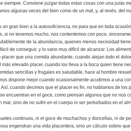
e siempre. Conviene juzgar todas estas cosas con una justa med
 usamos algunas veces del bien como de un mal, y, al revés, del 
un gran bien a la autosuficiencia, no para que en toda ocasi
que, si no tenemos mucho, nos contentemos con poco, sinceram
adablemente de la abundancia, quienes menos necesidad tienen
fácil de conseguir, y lo vano muy difícil de alcanzar. Los alimen
 placer que una comida abundante, cuando alejan todo el dolor
 más elevado placer, cuando los lleva a la boca quien tiene ne
midas sencillas y frugales es saludable, hace al hombre resue
, nos dispone mejor cuando ocasionalmente acudimos a una com
r. Así, cuando decimos que el placer es fin, no hablamos de los p
e se encuentran en el goce, como piensan algunos que no nos 
an mal, sino de no sufrir en el cuerpo ni ser perturbados en el al
quetes continuos, ni el goce de muchachos y doncellas, ni de p
osa engendran una vida placentera, sino un cálculo sobrio que