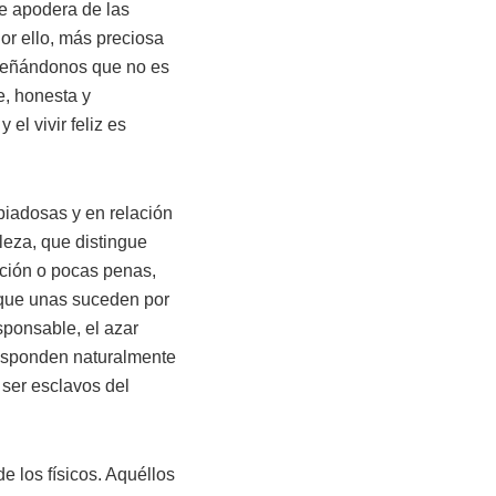
se apodera de las
Por ello, más preciosa
enseñándonos que no es
e, honesta y
 el vivir feliz es
piadosas y en relación
aleza, que distingue
ración o pocas penas,
 que unas suceden por
sponsable, el azar
responden naturalmente
 ser esclavos del
e los físicos. Aquéllos