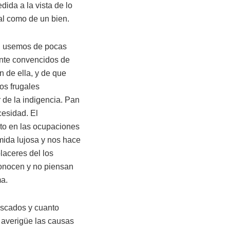
ida a la vista de lo
mal como de un bien.
ón usemos de pocas
ente convencidos de
 de ella, y de que
tos frugales
 de la indigencia. Pan
cesidad. El
lto en las ocupaciones
ida lujosa y nos hace
laceres del los
conocen y no piensan
ma.
escados y cuanto
 averigüe las causas