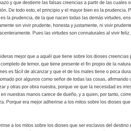
hazo y que destierre las falsas creencias a partir de las cuales 
ón. De todo esto, el principio y el mayor bien es la prudencia. 
ía es la prudencia, de la que nacen todas las demás virtudes, 
amente sin vivir prudente, honesta y justamente, ni vivir prudent
acenteramente. Pues las virtudes son connaturales al vivir feliz, y
ideras mejor que a aquél que tiene sobre los dioses creencias 
 completo de temor, que tiene presente el fin propio de la natur
ienes es fácil de alcanzar y que el de los males tiene o poca du
o tomado por algunos como señor de todas las cosas, afirmando
zar y otras por obra nuestra, porque ve que la necesidad es irre
á en nuestras manos carece de dueño, y a quien, por tanto, cor
za. Porque era mejor adherirse a los mitos sobre los dioses que
irse a los mitos sobre los dioses que ser esclavos del destino d