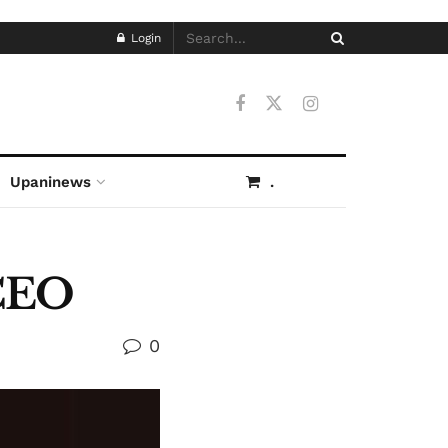
Login
Upaninews
.
CEO
0