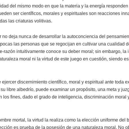
alidad del mismo modo en que la materia y la energía responden
eden ser científicos, morales y espirituales son reacciones in
as las criaturas volitivas.
ir no deja nunca de desarrollar la autoconciencia del pensamien
 pocas las personas que se regocijan en cultivar una cualidad
e-razón intuitivamente conoce su deber moral; sin embargo, la in
turaleza moral ni la virtud de este juego en cuestión, siendo est
ejercer discernimiento científico, moral y espiritual ante toda e
u libre albedrío, puede examinar un propósito, una meta y juzg
n los fines, dado el grado de inteligencia, discriminación moral 
ombre mortal, la virtud la realiza como la elección uniforme del 
ección es prueba de la posesión de una naturaleza moral. No ob