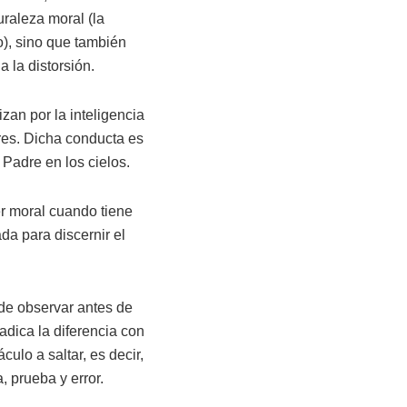
uraleza moral (la
o), sino que también
a la distorsión.
an por la inteligencia
ores. Dicha conducta es
 Padre en los cielos.
er moral cuando tiene
ada para discernir el
ede observar antes de
radica la diferencia con
ulo a saltar, es decir,
, prueba y error.