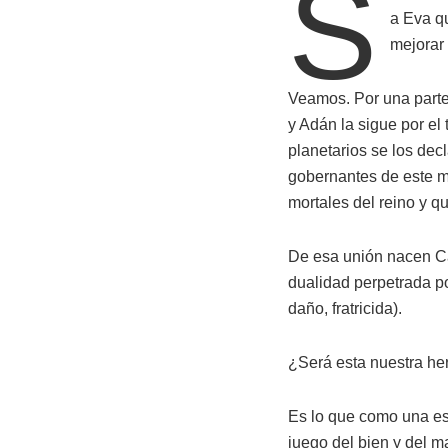
S
a Eva q
mejorar
Veamos. Por una parte,
y Adán la sigue por el
planetarios se los dec
gobernantes de este m
mortales del reino y q
De esa unión nacen Ca
dualidad perpetrada p
daño, fratricida).
¿Será esta nuestra h
Es lo que como una e
juego del bien y del m