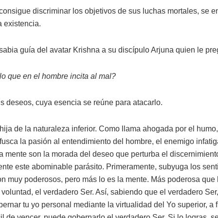
onsigue discriminar los objetivos de sus luchas mortales, se 
a existencia.
sabia guía del avatar Krishna a su discípulo Arjuna quien le pre
o que en el hombre incita al mal?
s deseos, cuya esencia se reúne para atacarlo.
hija de la naturaleza inferior. Como llama ahogada por el humo
ofusca la pasión al entendimiento del hombre, el enemigo infat
la mente son la morada del deseo que perturba el discernimiento
ente este abominable parásito. Primeramente, subyuga los sent
on muy poderosos, pero más lo es la mente. Más poderosa que 
 voluntad, el verdadero Ser. Así, sabiendo que el verdadero Ser,
ernar tu yo personal mediante la virtualidad del Yo superior, a 
il de vencer, puede gobernarlo el verdadero Ser. Si lo logras, s