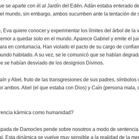
ue se aparte con él al Jardín del Edén. Adán estaba enterado d
 el mundo, sin embargo, ambos sucumben ante la tentación de 
 Eva quiere conocer y experimentar los límites del árbol de la vi
 temor a quedar solo en el mundo. Aparece Gabriel y emite el jui
lara en contumacia. Han violado el pacto de su cargo de confia
undo habitado. A su vez, se le comunicó que se habían degrada
ue se habían desviado de los designios Divinos.
ín y Abel, fruto de las transgresiones de sus padres, símbolos
or ambos. Abel (el que estaba con Dios) y Caín (persona mala,
erencia kármica como humanidad?
spada de Damocles pende sobre nosotros a modo de sentencia.
al. Esta dinámica se vuelve muy sensible a la realidad de la m