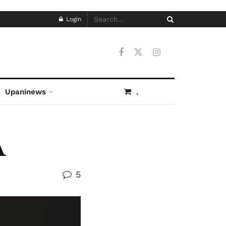
Login
Upaninews
.
A
5