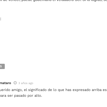
:
5
mataro
3 años ago
erido amigo, el significado de lo que has expresado arriba e
ara ser pasado por alto.