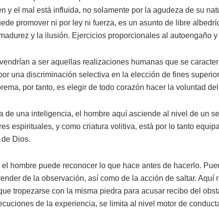
en y el mal está influida, no solamente por la agudeza de su nat
de promover ni por ley ni fuerza, es un asunto de libre albedrí
nmadurez y la ilusión. Ejercicios proporcionales al autoengaño y 
endrían a ser aquellas realizaciones humanas que se caracteriz
por una discriminación selectiva en la elección de fines superi
uprema, por tanto, es elegir de todo corazón hacer la voluntad del
a de una inteligencia, el hombre aquí asciende al nivel de un s
es espirituales, y como criatura volitiva, está por lo tanto equip
 de Dios.
lo el hombre puede reconocer lo que hace antes de hacerlo. Pu
prender de la observación, así como de la acción de saltar. Aquí 
 que tropezarse con la misma piedra para acusar recibo del obstác
cuciones de la experiencia, se limita al nivel motor de conducta