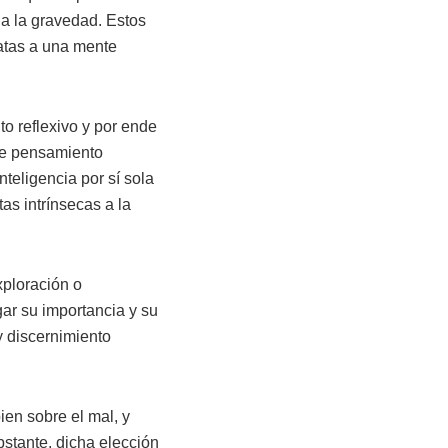
 a la gravedad. Estos
natas a una mente
to reflexivo y por ende
 de pensamiento
teligencia por sí sola
as intrínsecas a la
xploración o
ar su importancia y su
y discernimiento
bien sobre el mal, y
stante, dicha elección