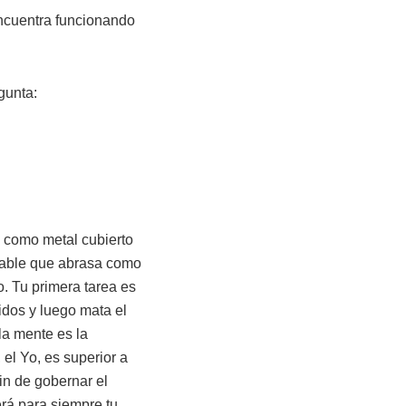
encuentra funcionando
gunta:
, como metal cubierto
igable que abrasa como
. Tu primera tarea es
idos y luego mata el
la mente es la
 el Yo, es superior a
fin de gobernar el
erá para siempre tu