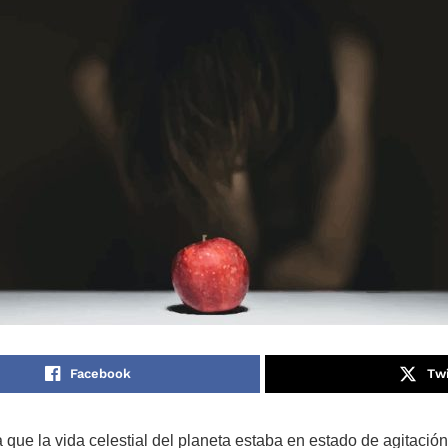
Facebook
Twi
 que la vida celestial del planeta estaba en estado de agitaci