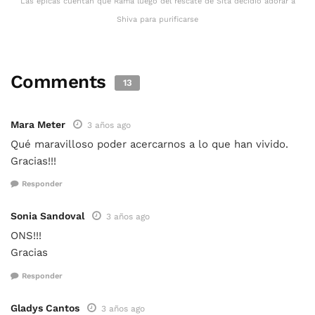
Las épicas cuentan que Rama luego del rescate de Sita decidió adorar a
Shiva para purificarse
Comments
13
Mara Meter
3 años ago
Qué maravilloso poder acercarnos a lo que han vivido.
Gracias!!!
Responder
Sonia Sandoval
3 años ago
ONS!!!
Gracias
Responder
Gladys Cantos
3 años ago