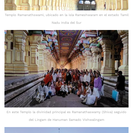
Templo Ramanathswami, ubicado en la isla Rameshwaram en el estado Tamil
Nadu India del Sur
En este Templo la divinidad principal es Ramanathaswamy (Shiva) seguido
del Lingam de Hanuman llamado Vishwalingam