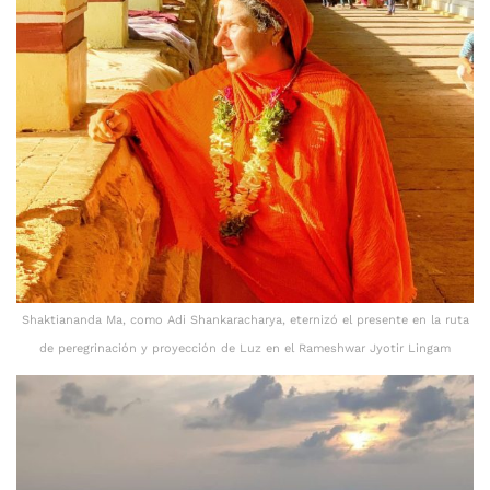
Shaktiananda Ma, como Adi Shankaracharya, eternizó el presente en la ruta
de peregrinación y proyección de Luz en el Rameshwar Jyotir Lingam