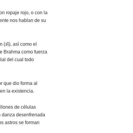
 ropaje rojo, o con la
mente nos hablan de su
 (ॐ), así como el
 de Brahma como fuerza
al del cual todo
r que dio forma al
en la existencia.
illones de células
en danza desenfrenada
os astros se forman