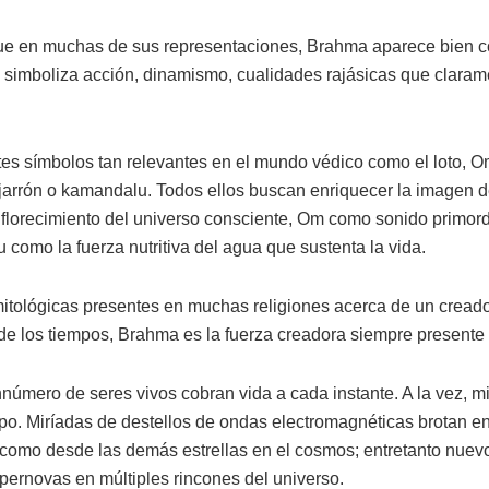
ue en muchas de sus representaciones, Brahma aparece bien con
to simboliza acción, dinamismo, cualidades rajásicas que clara
es símbolos tan relevantes en el mundo védico como el loto, Om
jarrón o kamandalu. Todos ellos buscan enriquecer la imagen
 florecimiento del universo consciente, Om como sonido primordi
como la fuerza nutritiva del agua que sustenta la vida.
mitológicas presentes en muchas religiones acerca de un creado
de los tiempos, Brahma es la fuerza creadora siempre presente 
nnúmero de seres vivos cobran vida a cada instante. A la vez, m
po. Miríadas de destellos de ondas electromagnéticas brotan 
 como desde las demás estrellas en el cosmos; entretanto nuev
pernovas en múltiples rincones del universo.