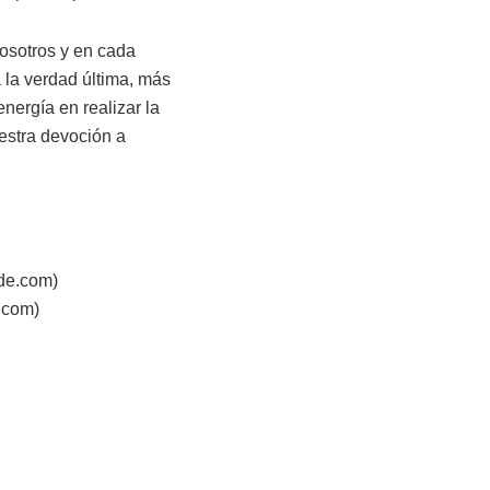
osotros y en cada
 la verdad última, más
nergía en realizar la
estra devoción a
de.com)
.com)