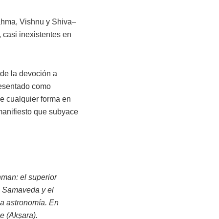
rahma, Vishnu y Shiva–
casi inexistentes en
de la devoción a
resentado como
de cualquier forma en
manifiesto que subyace
man: el superior
 el Samaveda y el
 la astronomía. En
e (Akṣara).