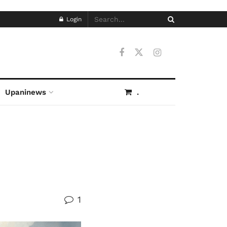
Login
Upaninews
.
1