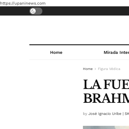
https://upaninews.com
Home
Mirada Inte
Home
Figura Védica
LA FU
BRAH
by
José Ignacio Uribe | 