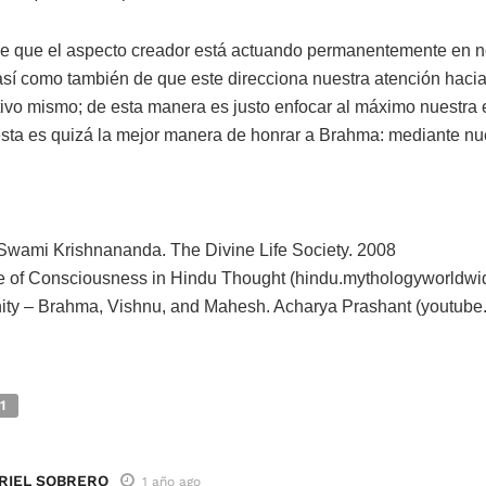
de que el aspecto creador está actuando permanentemente en n
así como también de que este direcciona nuestra atención hacia
tivo mismo; de esta manera es justo enfocar al máximo nuestra e
esta es quizá la mejor manera de honrar a Brahma: mediante nu
wami Krishnananda. The Divine Life Society. 2008
e of Consciousness in Hindu Thought (hindu.mythologyworldwi
rinity – Brahma, Vishnu, and Mahesh. Acharya Prashant (youtube
1
ARIEL SOBRERO
1 año ago