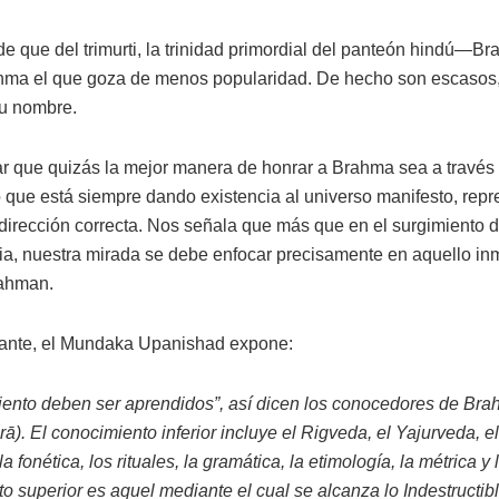
de que del trimurti, la trinidad primordial del panteón hindú—B
ma el que goza de menos popularidad. De hecho son escasos, 
su nombre.
ar que quizás la mejor manera de honrar a Brahma sea a través 
que está siempre dando existencia al universo manifesto, rep
dirección correcta. Nos señala que más que en el surgimiento 
cia, nuestra mirada se debe enfocar precisamente en aquello in
rahman.
ante, el Mundaka Upanishad expone:
iento deben ser aprendidos”, así dicen los conocedores de Brah
parā). El conocimiento inferior incluye el Rigveda, el Yajurveda,
 fonética, los rituales, la gramática, la etimología, la métrica y
o superior es aquel mediante el cual se alcanza lo Indestructibl