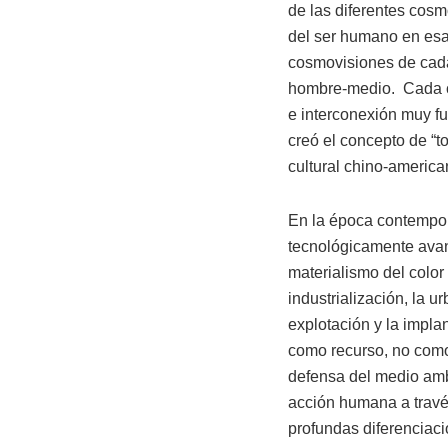
de las diferentes cosm
del ser humano en esa 
cosmovisiones de cada
hombre-medio. Cada cu
e interconexión muy fue
creó el concepto de “t
cultural chino-americ
En la época contempor
tecnológicamente avan
materialismo del colo
industrialización, la 
explotación y la implan
como recurso, no como 
defensa del medio amb
acción humana a través
profundas diferenciaci