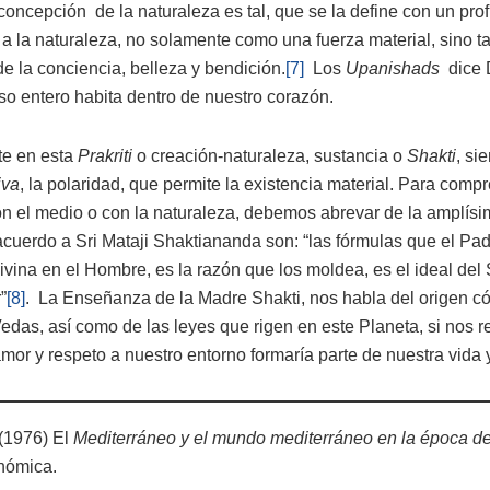
 concepción de la naturaleza es tal, que se la define con un pro
 a la naturaleza, no solamente como una fuerza material, sino 
 de la conciencia, belleza y bendición.
[7]
Los
Upanishads
dice 
so entero habita dentro de nuestro corazón.
te en esta
Prakriti
o creación-naturaleza, sustancia o
Shakti
, si
iva
, la polaridad, que permite la existencia material. Para comp
n el medio o con la naturaleza, debemos abrevar de la amplísima
cuerdo a Sri Mataji Shaktiananda son: “las fórmulas que el Pad
Divina en el Hombre, es la razón que los moldea, es el ideal de
”
[8]
. La Enseñanza de la Madre Shakti, nos habla del origen c
Vedas, así como de las leyes que rigen en este Planeta, si nos 
mor y respeto a nuestro entorno formaría parte de nuestra vida 
(1976) El
Mediterráneo y el mundo mediterráneo en la época de 
nómica.