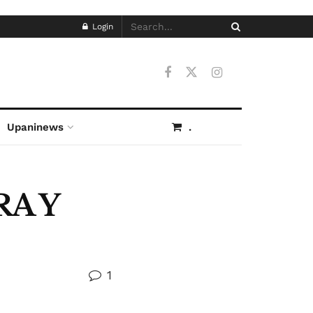
Login
Upaninews
.
RA Y
1