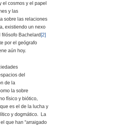
 y el cosmos y el papel
nes y las
a sobre las relaciones
a, existiendo un nexo
l filósofo Bachelard
[2]
te por el geógrafo
ene aún hoy.
ociedades
espacios del
n de la
 como la sobre
o físico y biótico,
que es el de la lucha y
ítico y dogmático. La
 el que han “arraigado