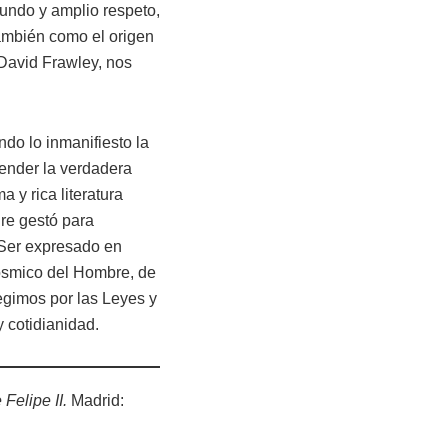
fundo y amplio respeto,
también como el origen
David Frawley, nos
endo lo inmanifiesto la
render la verdadera
 y rica literatura
re gestó para
l Ser expresado en
ósmico del Hombre, de
regimos por las Leyes y
y cotidianidad.
Felipe II.
Madrid: