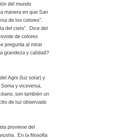
sión del mundo
osa manera en que San
ina de los colores”.
 del cielo”. Dice del
esviste de colores
Se pregunta al mirar
ta grandeza y calidad?
el Agni (luz solar) y
 Soma y viceversa,
océano, son también un
ectro de luz observado
sta proviene del
urusha
. En la filosofía