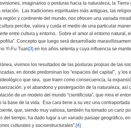
ovisiones, imaginarios o posturas hacia la naturaleza, la Tierra
relación. Las tradiciones espirituales más antiguas, las religio
 región y continente del mundo, nos ofrecen una variada mirad
ltura percibe, valora y cuida el medio de una particular maner
rte entre cultura y entorno. Sobre el amor al entorno natural, e
opofilia”. Concepto que luego será desarrollado maravillosamen
ano Yi-Fu Tuan
[3]
en los años setenta y cuya influencia se manti
ánea, vivimos los resultados de las posturas propias de las s
zadas, en donde predominan los “espacios del capital”, y los 
r ideológico que sea, que traen como consecuencia, la expansió
urbanización, y el abandono y postergación de la naturaleza, así
tación de un modelo del mundo “cientificista”, que mira el entorn
la base de la vida. Esa cara tiene a su vez una contraportada 
iente, que, siendo muy valiosa, también ha tomado un cariz pol
 del tiempo, ha dado lugar a un variado paisaje geográfico, en
ones culturales y socioestructurales”.
[4]