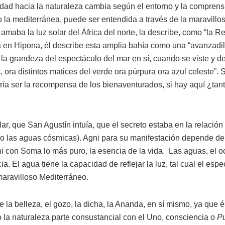
idad hacia la naturaleza cambia según el entorno y la compren
 la mediterránea, puede ser entendida a través de la maravill
amaba la luz solar del África del norte, la describe, como “la Re
en Hipona, él describe esta amplia bahía como una “avanzadilla
á la grandeza del espectáculo del mar en sí, cuando se viste y d
 ora distintos matices del verde ora púrpura ora azul celeste”. 
dría ser la recompensa de los bienaventurados, si hay aquí ¿tan
r, que San Agustín intuía, que el secreto estaba en la relación d
 o las aguas cósmicas). Agni para su manifestación depende de
ni con Soma lo más puro, la esencia de la vida. Las aguas, el 
a. El agua tiene la capacidad de reflejar la luz, tal cual el esp
maravilloso Mediterráneo.
 la belleza, el gozo, la dicha, la Ananda, en sí mismo, ya que é
 la naturaleza parte consustancial con el Uno, consciencia o
P