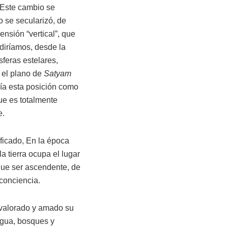
 Este cambio se
do se secularizó, de
nsión “vertical”, que
diríamos, desde la
sferas estelares,
a el plano de
Satyam
ía esta posición como
que es totalmente
e.
ficado, En la época
 la tierra ocupa el lugar
 que ser ascendente, de
e conciencia.
, valorado y amado su
 agua, bosques y