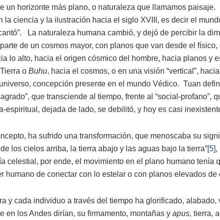
 de un horizonte más plano, o naturaleza que llamamos paisaje.
la ciencia y la ilustración hacia el siglo XVIII, es decir el mun
antó”. La naturaleza humana cambió, y dejó de percibir la dime
parte de un cosmos mayor, con planos que van desde el físico, 
ia lo alto, hacia el origen cósmico del hombre, hacia planos y e
Tierra o
Buhu
, hacia el cosmos, o en una visión “vertical”, haci
 universo, concepción presente en el mundo Védico. Tuan defin
agrado”, que transciende al tiempo, frente al “social-profano”, 
a-espiritual, dejada de lado, se debilitó, y hoy es casi inexistent
ncepto, ha sufrido una transformación, que menoscaba su signi
e los cielos arriba, la tierra abajo y las aguas bajo la tierra”
[5]
,
ía celestial, por ende, el movimiento en el plano humano tenía
 ser humano de conectar con lo estelar o con planos elevados d
ra y cada individuo a través del tiempo ha glorificado, alabado
 que en los Andes dirían, su firmamento, montañas y
apus,
tierra,