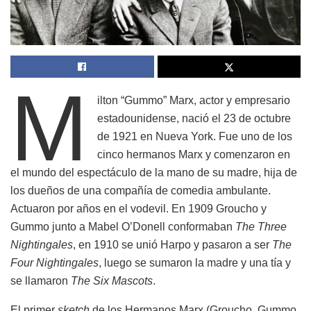
M
ilton “Gummo” Marx, actor y empresario
estadounidense, nació el 23 de octubre
de 1921 en Nueva York. Fue uno de los
cinco hermanos Marx y comenzaron en
el mundo del espectáculo de la mano de su madre, hija de
los dueños de una compañía de comedia ambulante.
Actuaron por años en el vodevil. En 1909 Groucho y
Gummo junto a Mabel O’Donell conformaban
The Three
Nightingales
, en 1910 se unió Harpo y pasaron a ser
The
Four Nightingales
, luego se sumaron la madre y una tía y
se llamaron
The Six Mascots
.
El primer
sketch
de los Hermanos Marx (Groucho, Gummo,