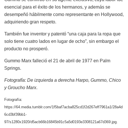
esencial para el éxito de los hermanos, y además se
desempeñó hábilmente como representante en Hollywood,
adquiriendo gran respeto.
También fue inventor y patentó “una caja para la ropa que
solo tiene cuatro lados en lugar de ocho”, sin embargo el
producto no prosperó.
Gummo Marx falleció el 21 de abril de 1977 en Palm
Springs.
Fotografía: De izquierda a derecha Harpo, Gummo, Chico
y Groucho Marx
.
Fotografía:
https://64.media.tumblr.com/1f5baf7acba825cd1f2d267eff7961a1/28a4d
6cd3bf39bb1-
97/s1280x1920/d5acb66b16845b91c5a5d0193e3308121a67d369.jpg.