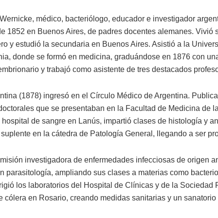
 Wernicke, médico, bacteriólogo, educador e investigador argent
e 1852 en Buenos Aires, de padres docentes alemanes. Vivió s
ro y estudió la secundaria en Buenos Aires. Asistió a la Univer
ia, donde se formó en medicina, graduándose en 1876 con una 
 embrionario y trabajó como asistente de tres destacados profes
ntina (1878) ingresó en el Círculo Médico de Argentina. Publica
is doctorales que se presentaban en la Facultad de Medicina de 
hospital de sangre en Lanús, impartió clases de histología y a
suplente en la cátedra de Patología General, llegando a ser profe
misión investigadora de enfermedades infecciosas de origen an
n parasitología, ampliando sus clases a materias como bacteriol
igió los laboratorios del Hospital de Clínicas y de la Sociedad
e cólera en Rosario, creando medidas sanitarias y un sanatorio 