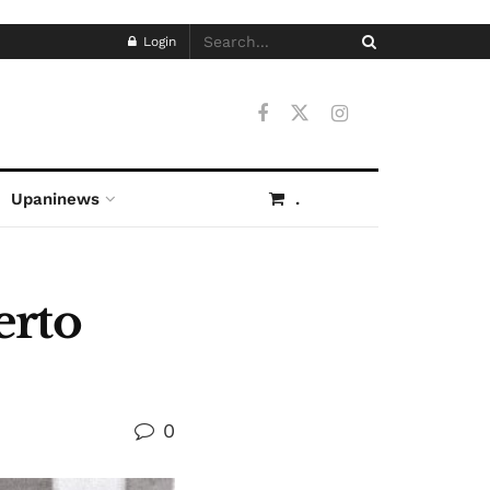
Login
Upaninews
.
erto
0