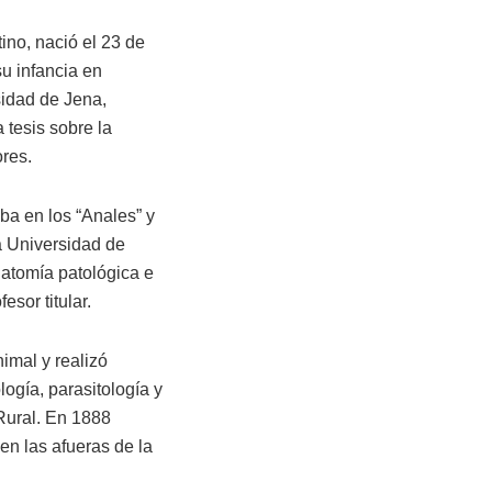
ino, nació el 23 de
u infancia en
sidad de Jena,
tesis sobre la
ores.
ba en los “Anales” y
la Universidad de
natomía patológica e
sor titular.
imal y realizó
ogía, parasitología y
 Rural. En 1888
en las afueras de la