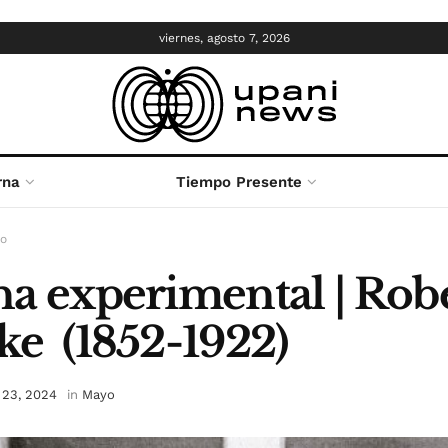
viernes, agosto 7, 2026
rna
Tiempo Presente
o
a experimental | Rob
e (1852-1922)
23, 2024
in
Mayo