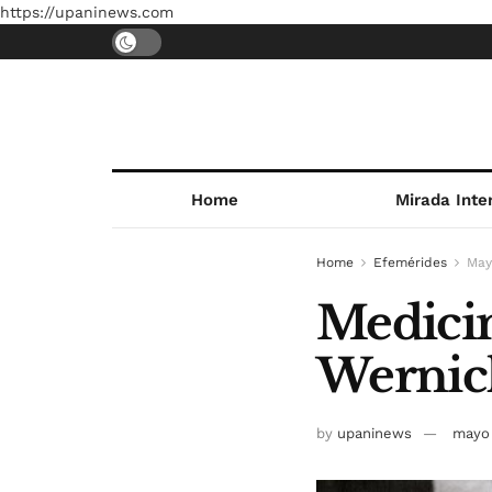
https://upaninews.com
Home
Mirada Inte
Home
Efemérides
May
Medicin
Wernick
by
upaninews
mayo 