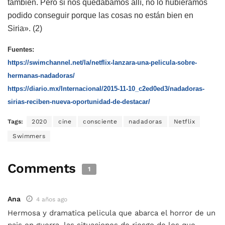
también. Pero si nos quedábamos allí, no lo hubiéramos
podido conseguir porque las cosas no están bien en
Siria». (2)
Fuentes:
https://swimchannel.net/la/netflix-lanzara-una-pelicula-sobre-
hermanas-nadadoras/
https://diario.mx/Internacional/2015-11-10_c2ed0ed3/nadadoras-
sirias-reciben-nueva-oportunidad-de-destacar/
Tags:
2020
cine
consciente
nadadoras
Netflix
Swimmers
Comments
1
Ana
4 años ago
Hermosa y dramatica pelicula que abarca el horror de un
pais en guerra, las situaciones de riesgo de los que