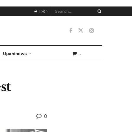
Login
Upaninews
.
st
0