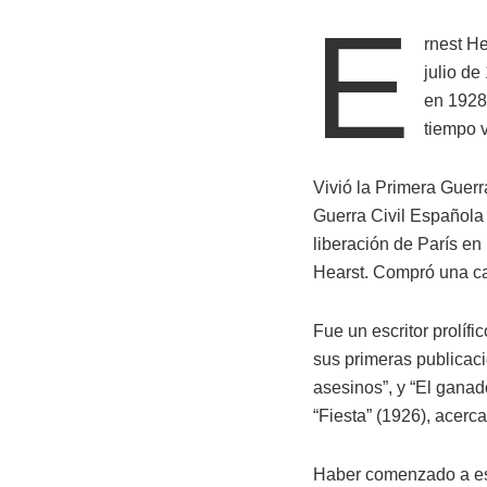
E
rnest He
julio de
en 1928.
tiempo v
Vivió la Primera Guerra
Guerra Civil Española 
liberación de París e
Hearst. Compró una ca
Fue un escritor prolífi
sus primeras publicaci
asesinos”, y “El gana
“Fiesta” (1926), acerc
Haber comenzado a escri