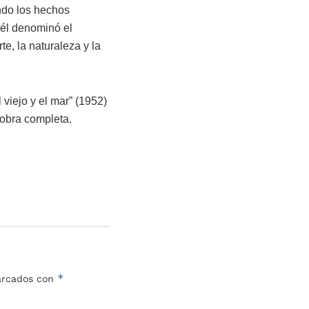
endo los hechos
 él denominó el
te, la naturaleza y la
viejo y el mar” (1952)
 obra completa.
*
marcados con