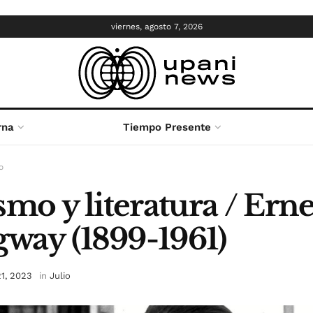
viernes, agosto 7, 2026
rna
Tiempo Presente
o
smo y literatura / Erne
way (1899-1961)
21, 2023
in
Julio