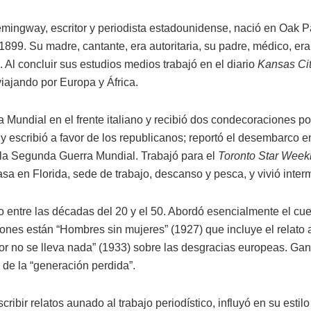
mingway, escritor y periodista estadounidense, nació en Oak Park
 1899. Su madre, cantante, era autoritaria, su padre, médico, er
 Al concluir sus estudios medios trabajó en el diario
Kansas Cit
iajando por Europa y África.
 Mundial en el frente italiano y recibió dos condecoraciones por 
y escribió a favor de los republicanos; reportó el desembarco 
n la Segunda Guerra Mundial. Trabajó para el
Toronto Star Week
sa en Florida, sede de trabajo, descanso y pesca, y vivió inte
co entre las décadas del 20 y el 50. Abordó esencialmente el cue
ones están “Hombres sin mujeres” (1927) que incluye el relato 
dor no se lleva nada” (1933) sobre las desgracias europeas. Ga
a de la “generación perdida”.
bir relatos aunado al trabajo periodístico, influyó en su estilo l