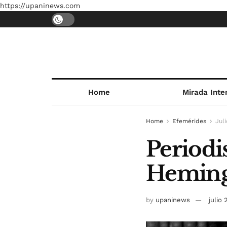
https://upaninews.com
Home
Mirada Inte
Home
Efemérides
Juli
Periodi
Heming
by
upaninews
julio 