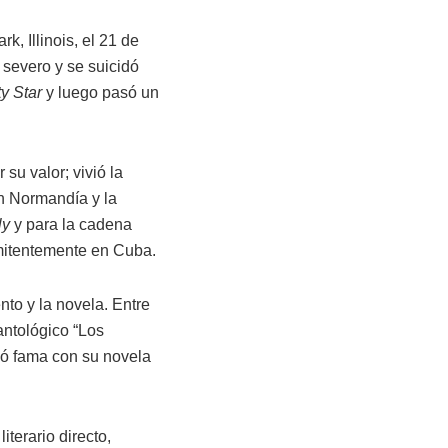
, Illinois, el 21 de
a severo y se suicidó
y Star
y luego pasó un
su valor; vivió la
en Normandía y la
ly
y para la cadena
rmitentemente en Cuba.
nto y la novela. Entre
antológico “Los
nó fama con su novela
iterario directo,