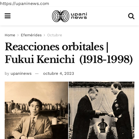
https://upaninews.com
Home
Efemérides
Octubre
Reacciones orbitales |
Fukui Kenichi (1918-1998)
by
upaninews
octubre 4, 2023