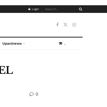
Login
Upaninews
.
EL
0