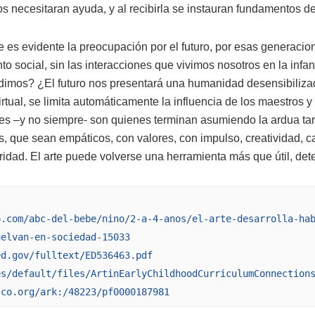
os necesitaran ayuda, y al recibirla se instauran fundamentos de
es evidente la preocupación por el futuro, por esas generacion
to social, sin las interacciones que vivimos nosotros en la in
dimos? ¿El futuro nos presentará una humanidad desensibiliz
tual, se limita automáticamente la influencia de los maestros y 
s –y no siempre- son quienes terminan asumiendo la ardua tar
os, que sean empáticos, con valores, con impulso, creatividad, 
ridad. El arte puede volverse una herramienta más que útil, det
o.com/abc-del-bebe/nino/2-a-4-anos/el-arte-desarrolla-ha
uelvan-en-sociedad-15033
ed.gov/fulltext/ED536463.pdf
es/default/files/ArtinEarlyChildhoodCurriculumConnection
sco.org/ark:/48223/pf0000187981