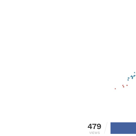
479
VIEWS