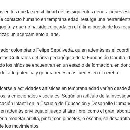
s en los que la sensibilidad de las siguientes generaciones es
a de contacto humano en temprana edad, resurge una herramient
ogía, y que no ha sido colocada en el último puesto de los rec
izar: un acercamiento al arte.
ucador colombiano Felipe Sepúlveda, quien además es el coord
tos Culturales del área pedagógica de la Fundación Carulla, 
do los niños se encuentran en un estadio de formación, en dond
 del arte potencia y genera redes más fuertes en el cerebro.
icarse a actividades artísticas en temprana edad varían desde á
vos, a emocionales y sociales. Según un artículo de la investiga
cación Infantil en la Escuela de Educación y Desarrollo Human
en además privilegia el juego al aire libre, como el gran laborat
 a modelar arcilla, pintar con pinceles, o escribir, se desarrol
 de los movimientos.