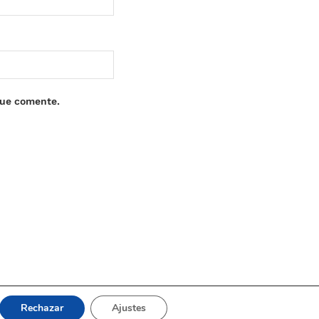
que comente.
Rechazar
Ajustes
© 2021
Upaninews