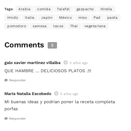
Tags:
Arabia
comida
falafel
gazpacho
Hindia
Hindú
Italia
Japón
México
miso
Pad
pasta
pomodoro
samosa
tacos
Thai
vegetariana
Comments
2
galo xavier martinez villalba
5 años ago
QUE HAMBRE … DELICIOSOS PLATOS .!!!
Responder
Maria Natalia Escobedo
5 años ago
Mi buenas ideas y podrían poner la receta completa
porfas
Responder