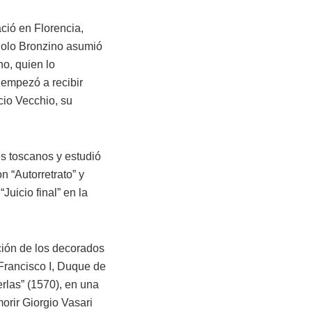
ació en Florencia,
gnolo Bronzino asumió
no, quien lo
 empezó a recibir
acio Vecchio, su
es toscanos y estudió
 “Autorretrato” y
Juicio final” en la
ción de los decorados
Francisco I, Duque de
rlas” (1570), en una
morir Giorgio Vasari