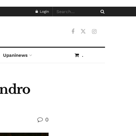
Login
Upaninews
.
andro
0