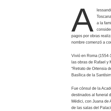
A
lessandr
Toscana
a la fam
consider
pagos por obras realiza
nombre comenzó a co
Vivió en Roma (1554-156
las obras de Rafael y 
“Retrato de Ortensia de
Basílica de la Santísi
Fue cónsul de la Acade
destinados al funeral
Médici, con Juana de A
de las salas del Palaci