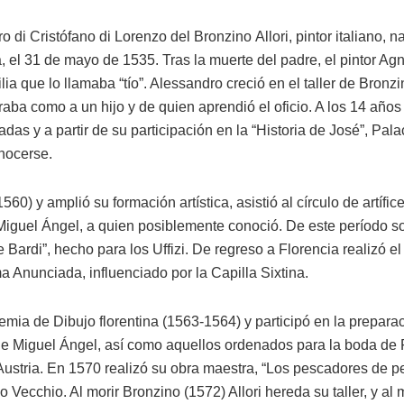
o di Cristófano di Lorenzo del Bronzino Allori, pintor italiano, n
, el 31 de mayo de 1535. Tras la muerte del padre, el pintor A
ilia que lo llamaba “tío”. Alessandro creció en el taller de Bronzi
aba como a un hijo y de quien aprendió el oficio. A los 14 años
das y a partir de su participación en la “Historia de José”, Pal
nocerse.
0) y amplió su formación artística, asistió al círculo de artífic
Miguel Ángel, a quien posiblemente conoció. De este período son
 Bardi”, hecho para los Uffizi. De regreso a Florencia realizó el “
ma Anunciada, influenciado por la Capilla Sixtina.
mia de Dibujo florentina (1563-1564) y participó en la prepara
 de Miguel Ángel, así como aquellos ordenados para la boda de 
ustria. En 1570 realizó su obra maestra, “Los pescadores de pe
o Vecchio. Al morir Bronzino (1572) Allori hereda su taller, y al 