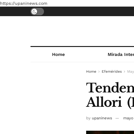
https://upaninews.com
Home
Mirada Inte
Home
Efemérides
May
Tendenc
Allori 
by
upaninews
mayo 