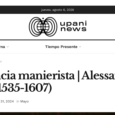
jueves, agosto 6, 2026
rna
Tiempo Presente
o
ia manierista | Aless
(1535-1607)
31, 2024
in
Mayo