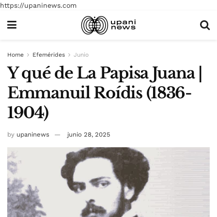
https://upaninews.com
Home
Efemérides
Junio
Y qué de La Papisa Juana |
Emmanuil Roídis (1836-
1904)
by
upaninews
junio 28, 2025