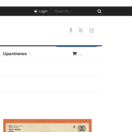
Login
Upaninews
.