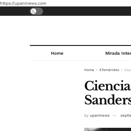
https://upaninews.com
Home
Mirada Inte
Home
Efemérides
Sep
Ciencias
Sanders
by
upaninews
septi