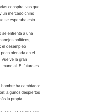
eorías conspirativas que
 y un mercado chino
ue se esperaba esto.
o se enfrenta a una
anejos políticos,
r: el desempleo
a poco ofertada en el
 Vuelve la gran
l mundial. El futuro es
el hombre ha cambiado:
ron; algunos despiertos
más la propia.