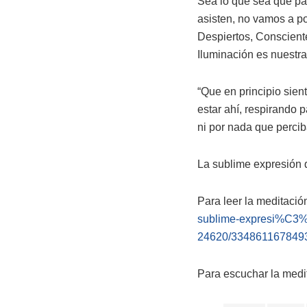
Sea lo que sea que pa
asisten, no vamos a po
Despiertos, Consciente
Iluminación es nuestra
“Que en principio sient
estar ahí, respirando 
ni por nada que perci
La sublime expresión 
Para leer la meditació
sublime-expresi%C3%
24620/334861167849
Para escuchar la medi