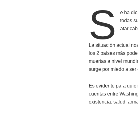
S
e ha di
todas su
atar ca
La situación actual nos
los 2 países más poder
muertas a nivel mundia
surge por miedo a ser
Es evidente para quie
cuentas entre Washingt
existencia: salud, arma