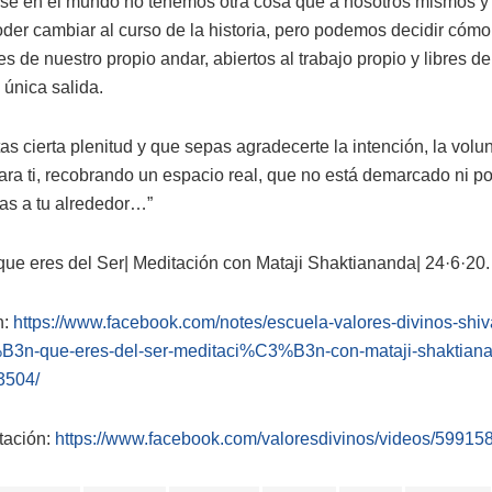
se en el mundo no tenemos otra cosa que a nosotros mismos y
der cambiar al curso de la historia, pero podemos decidir cómo 
s de nuestro propio andar, abiertos al trabajo propio y libres d
 única salida.
as cierta plenitud y que sepas agradecerte la intención, la volu
para ti, recobrando un espacio real, que no está demarcado ni po
bas a tu alrededor…”
que eres del Ser| Meditación con Mataji Shaktiananda| 24·6·20.
n:
https://www.facebook.com/notes/escuela-valores-divinos-shiva
B3n-que-eres-del-ser-meditaci%C3%B3n-con-mataji-shaktian
3504/
tación:
https://www.facebook.com/valoresdivinos/videos/5991