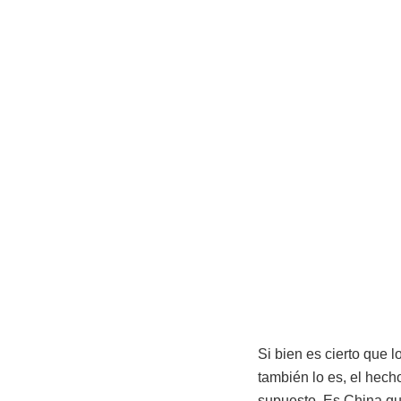
Si bien es cierto que 
también lo es, el hech
supuesto. Es China qu