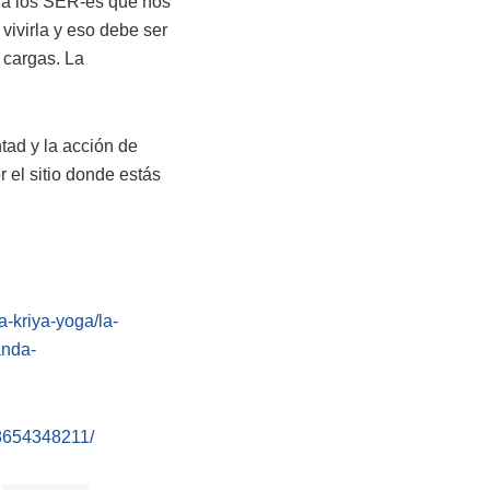
 a los SER-es que nos
vivirla y eso debe ser
e cargas. La
ntad y la acción de
r el sitio donde estás
-kriya-yoga/la-
anda-
58654348211/