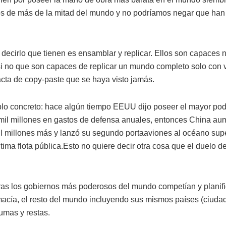
 de más de la mitad del mundo y no podríamos negar que han 
 decirlo que tienen es ensamblar y replicar. Ellos son capaces 
si no que son capaces de replicar un mundo completo solo con v
ta de copy-paste que se haya visto jamás.
o concreto: hace algún tiempo EEUU dijo poseer el mayor pode
l millones en gastos de defensa anuales, entonces China au
l millones más y lanzó su segundo portaaviones al océano s
ima flota pública.Esto no quiere decir otra cosa que el duelo de
tras los gobiernos más poderosos del mundo competían y planif
acía, el resto del mundo incluyendo sus mismos países (ciud
umas y restas.