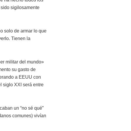
sido sigilosamente
no solo de armar lo que
erlo. Tienen la
r militar del mundo»
mento su gasto de
uperando a EEUU con
l siglo XXI será entre
icaban un “no sé qué”
adanos comunes) vivían