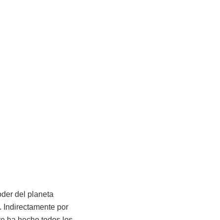
oder del planeta
. Indirectamente por
e ha hecho todos los