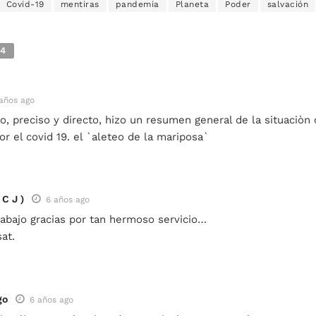
Covid-19
mentiras
pandemia
Planeta
Poder
salvación
4
años ago
, preciso y directo, hizo un resumen general de la situaciòn 
r el covid 19. el `aleteo de la mariposa`
 C J )
6 años ago
rabajo gracias por tan hermoso servicio…
at.
go
6 años ago