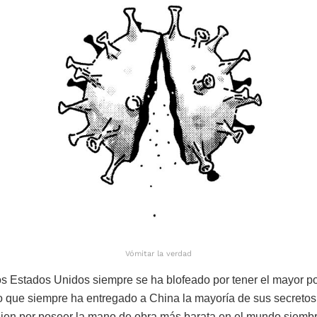
Vómitar la verdad
los Estados Unidos siempre se ha blofeado por tener el mayor p
o que siempre ha entregado a China la mayoría de sus secretos
ien por poseer la mano de obra más barata en el mundo siembr