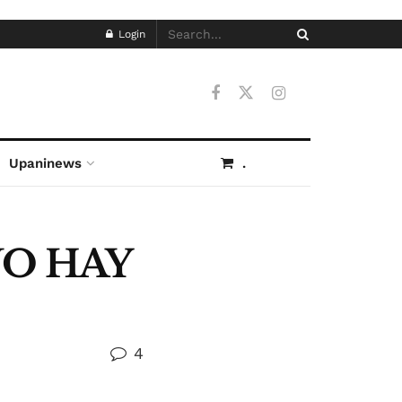
Login
Upaninews
.
NO HAY
4