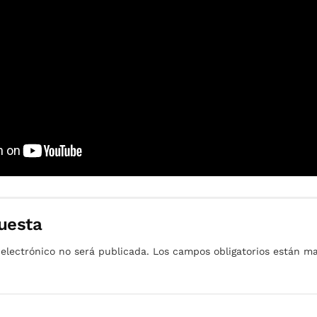
ciencia respecto al problema causado para proponer soluciones.
oyectos multimillonarios, sino también para aprender a sostene
e planeta perfecto que nos ha sido dado para evolucionar y tra
:
anguardia.com/ciencia/20201202/30070/la-basura-espacial
.com/watch?v=95zhYOEEwLY&ab_channel=DocumentalesdeRT
uesta
 electrónico no será publicada.
Los campos obligatorios están 