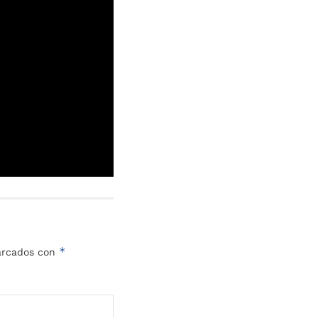
 No sólo por el futuro
r conscientemente
scender nuestra propia
*
marcados con