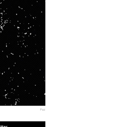
Paz
tter