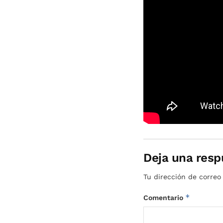
hora de ampliar la con
financiero de estos pr
nuestra estadía en est
ignorancia.
Fuentes consultadas
https://stories.lav
https://www.youtube
Deja una resp
Tu dirección de correo
*
Comentario