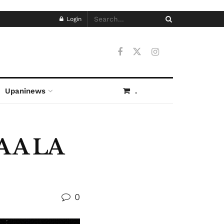
Login
Upaninews
.
 A LA
0