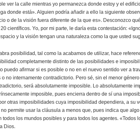
e ver la calle mientras yo permanezca donde estoy y el edifici
 siga donde está». Alguien podría añadir a ello la siguiente obs
cio o de la visión fuera diferente de la que es». Desconozco qu
20 científicos. Yo, por mi parte, le daría esta contestación: «Igno
espacio y la visión tengan una naturaleza como la que usted sug
abra posibilidad, tal como la acabamos de utilizar, hace referen
ibilidad completamente distinto de las posibilidades e imposibi
puedo afirmar si es posible o no en el nuevo sentido ver a tra
o no internamente contradictorio. Pero sé, sin el menor género
tradictorio, será absolutamente imposible. Lo absolutamente i
ínsecamente imposible, pues encierra dentro de sí una imposibi
por otras imposibilidades cuya imposibilidad dependiera, a su ve
 no permite usar la cláusula a menos que, pues indica que algo
n todos los mundos posibles y para todos los agentes. «Todos l
a Dios.