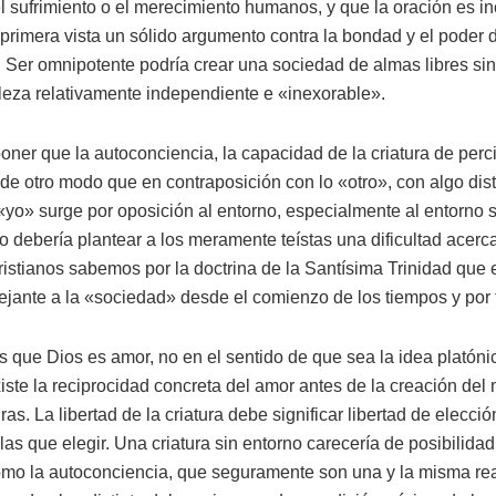
 sufrimiento o el merecimiento humanos, y que la oración es in
primera vista un sólido argumento contra la bondad y el poder 
el Ser omnipotente podría crear una sociedad de almas libres sin
leza relativamente independiente e «inexorable».
ner que la autoconciencia, la capacidad de la criatura de perc
 de otro modo que en contraposición con lo «otro», con algo dist
«yo» surge por oposición al entorno, especialmente al entorno s
o debería plantear a los meramente teístas una dificultad acerc
ristianos sabemos por la doctrina de la Santísima Trinidad que 
ejante a la «sociedad» desde el comienzo de los tiempos y por 
 que Dios es amor, no en el sentido de que sea la idea platóni
iste la reciprocidad concreta del amor antes de la creación de
ras. La libertad de la criatura debe significar libertad de elecció
las que elegir. Una criatura sin entorno carecería de posibilida
como la autoconciencia, que seguramente son una y la misma rea