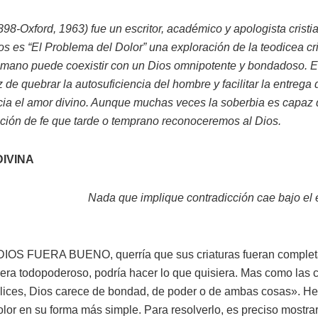
1898-Oxford, 1963) fue un escritor, académico y apologista cristi
s es “El Problema del Dolor” una exploración de la teodicea cr
umano puede coexistir con un Dios omnipotente y bondadoso. E
de quebrar la autosuficiencia del hombre y facilitar la entrega 
cia el amor divino. Aunque muchas veces la soberbia es capaz de
icción de fe que tarde o temprano reconoceremos al Dios.
DIVINA
Nada que implique contradicción cae bajo el 
 DIOS FUERA BUENO, querría que sus criaturas fueran completa
uera todopoderoso, podría hacer lo que quisiera. Mas como las c
elices, Dios carece de bondad, de poder o de ambas cosas». He
olor en su forma más simple. Para resolverlo, es preciso mostr