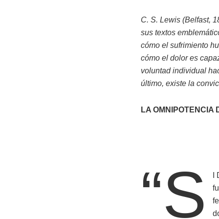
C. S. Lewis (Belfast, 
sus textos emblemático
cómo el sufrimiento h
cómo el dolor es capaz 
voluntad individual ha
último, existe la conv
LA OMNIPOTENCIA 
“S
I
f
f
d