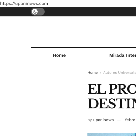
https://upaninews.com
Home
Mirada Inte
Home
Autores Universal
EL PR
DEST
by
upaninews
febre