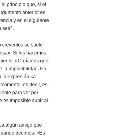
l principio que, si el
 argumento anterior es
encia y en el siguiente
 sea” .
o creyentes se suele
 cosa». Si les hacemos
guiente: «Creíamos que
 la imposibilidad. En
n la expresión «a
 momento, es decir, es
iente para ver por
e es imposible subir al
zca algún amigo que
 cuando decimos: «Es