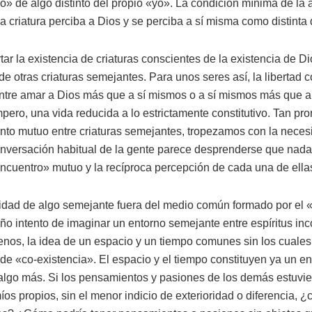
yo» de algo distinto del propio «yo». La condición mínima de la 
la criatura perciba a Dios y se perciba a sí misma como distinta
ar la existencia de criaturas conscientes de la existencia de D
de otras criaturas semejantes. Para unos seres así, la libertad c
entre amar a Dios más que a sí mismos o a sí mismos más que a
pero, una vida reducida a lo estrictamente constitutivo. Tan p
ento mutuo entre criaturas semejantes, tropezamos con la neces
onversación habitual de la gente parece desprenderse que nada 
encuentro» mutuo y la recíproca percepción de cada una de ellas 
lidad de algo semejante fuera del medio común formado por el 
o intento de imaginar un entorno semejante entre espíritus inc
nos, la idea de un espacio y un tiempo comunes sin los cuales
» de «co-existencia». El espacio y el tiempo constituyen ya un e
 algo más. Si los pensamientos y pasiones de los demás estuvie
os propios, sin el menor indicio de exterioridad o diferencia, 