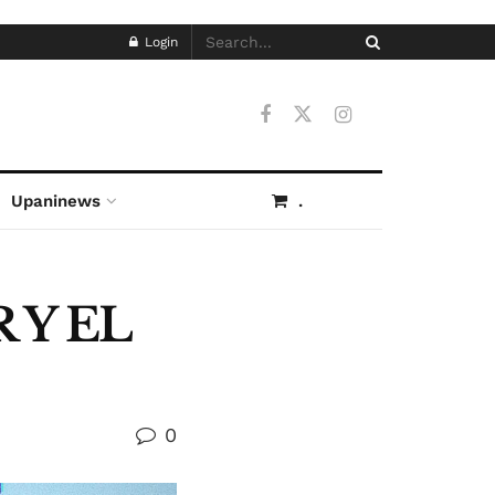
Login
Upaninews
.
 Y EL
0