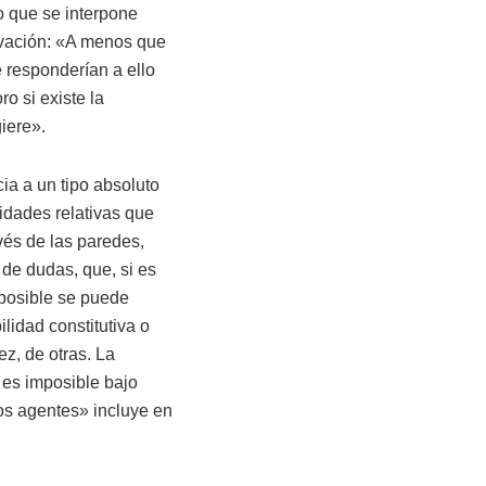
o que se interpone
ervación: «A menos que
é responderían a ello
ro si existe la
iere».
cia a un tipo absoluto
lidades relativas que
vés de las paredes,
 de dudas, que, si es
mposible se puede
lidad constitutiva o
z, de otras. La
 es imposible bajo
os agentes» incluye en