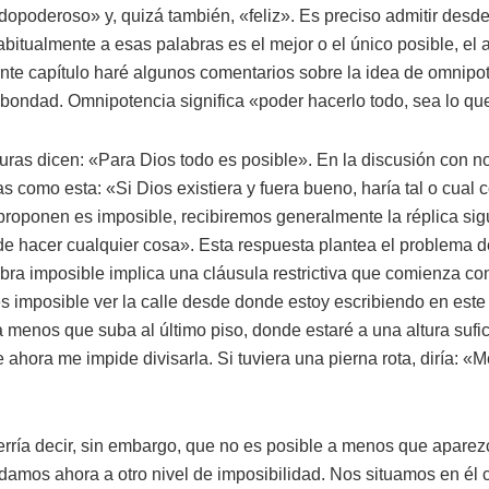
opoderoso» y, quizá también, «feliz». Es preciso admitir desde e
habitualmente a esas palabras es el mejor o el único posible, el
sente capítulo haré algunos comentarios sobre la idea de omnipot
 bondad. Omnipotencia significa «poder hacerlo todo, sea lo que
ituras dicen: «Para Dios todo es posible». En la discusión con n
as como esta: «Si Dios existiera y fuera bueno, haría tal o cual
 proponen es imposible, recibiremos generalmente la réplica si
e hacer cualquier cosa». Esta respuesta plantea el problema de
labra imposible implica una cláusula restrictiva que comienza co
 imposible ver la calle desde donde estoy escribiendo en este
 a menos que suba al último piso, donde estaré a una altura sufic
 ahora me impide divisarla. Si tuviera una pierna rota, diría: «M
rría decir, sin embargo, que no es posible a menos que apare
damos ahora a otro nivel de imposibilidad. Nos situamos en él