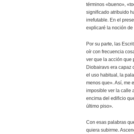
términos «bueno», «tod
significado atribuido 
irrefutable. En el pre
explicaré la noción de
Por su parte, las Escr
oír con frecuencia cos
ver que la acción que
Diobairavs era capaz d
el uso habitual, la pa
menos que». Así, me es
imposible ver la calle
encima del edificio que
último piso».
Con esas palabras que
quiera subirme. Ascen