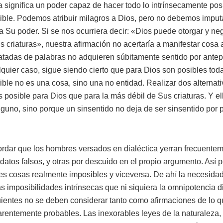
 significa un poder capaz de hacer todo lo intrínsecamente posi
ible. Podemos atribuir milagros a Dios, pero no debemos imput
s a Su poder. Si se nos ocurriera decir: «Dios puede otorgar y n
us criaturas», nuestra afirmación no acertaría a manifestar cosa
tadas de palabras no adquieren súbitamente sentido por antep
uier caso, sigue siendo cierto que para Dios son posibles toda
ble no es una cosa, sino una no entidad. Realizar dos alternat
posible para Dios que para la más débil de Sus criaturas. Y el
guno, sino porque un sinsentido no deja de ser sinsentido por 
ordar que los hombres versados en dialéctica yerran frecuente
 datos falsos, y otras por descuido en el propio argumento. Así 
s cosas realmente imposibles y viceversa. De ahí la necesidad 
 imposibilidades intrínsecas que ni siquiera la omnipotencia di
uientes no se deben considerar tanto como afirmaciones de lo 
rentemente probables. Las inexorables leyes de la naturaleza,