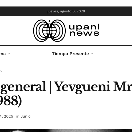
jueves, agosto 6, 2026
rna
Tiempo Presente
io
o general | Yevgueni M
988)
 4, 2025
in
Junio