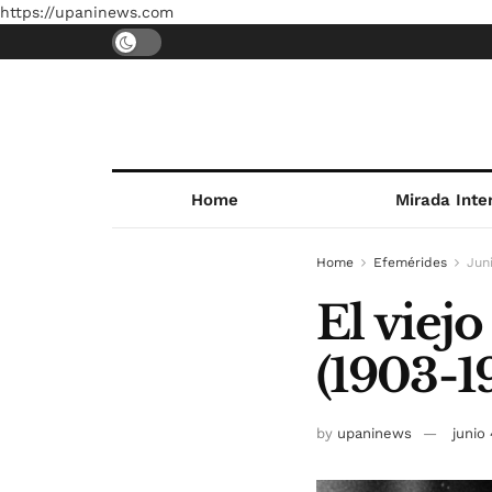
https://upaninews.com
Home
Mirada Inte
Home
Efemérides
Jun
El viej
(1903-1
by
upaninews
junio