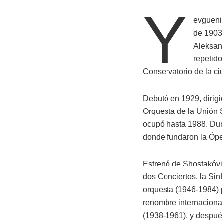
Y
evgueni 
de 1903
Aleksan
repetido
Conservatorio de la c
Debutó en 1929, dirigi
Orquesta de la Unión S
ocupó hasta 1988. Dura
donde fundaron la Ópe
Estrenó de Shostakóvic
dos Conciertos, la Sinf
orquesta (1946-1984) 
renombre internacional
(1938-1961), y después