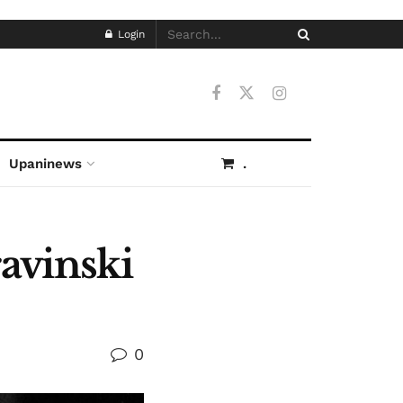
Login
Upaninews
.
ravinski
0