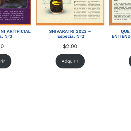
 NI ARTIFICIAL
SHIVARATRI 2023 –
QUE 
al N°3
Especial N°2
ENTIENDA
00
$
2.00
rir
Adquirir