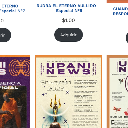
RUDRA EL ETERNO AULLIDO –
, ETERNO
CUAND
Especial N°5
special N°7
RESPON
$
1.00
00
Adquirir
rir