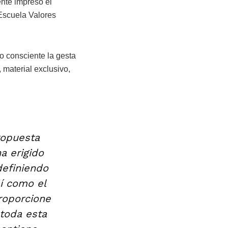
nte impreso el
 Escuela Valores
to consciente la gesta
 material exclusivo,
ropuesta
a erigido
definiendo
sí como el
roporcione
 toda esta