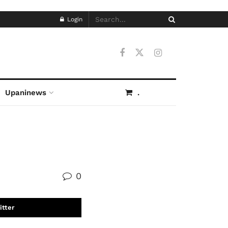
Login
Upaninews
.
0
itter