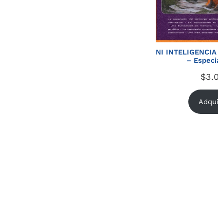
NI INTELIGENCIA
– Especi
$
3.
Adqui