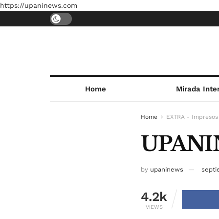
https://upaninews.com
Home
Mirada Inte
Home
EXTRA - Impresos
UPAN
by
upaninews
septi
4.2k
VIEWS