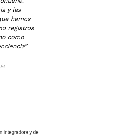
ontiene.
a y las
 que hemos
mo registros
sino como
nciencia”.
da
é
n integradora y de