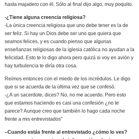
hasta majadero con él. Sólo al final dijo algo, muy poquito.
-¿Tiene alguna creencia religiosa?
-La única creencia religiosa que uno debe tener es la de
ser feliz. Si hay un Dios debe ser uno que quiera que
seamos felices, y es cuando pienso que algunas
enseñanzas religiosas de la iglesia católica no ayudan a la
felicidad. Esto te lo digo ahora pero quizá si voy en avión y
hay turbulencia te diría otra cosa.
Reímos entonces con el miedo de los incrédulos. Le digo
que si se acuerda de la última vez que se confesó.
-¿A un sacerdote, dices? No, no me acuerdo. Pero esto
que estamos haciendo es casi una confesión ¿no te
parece? Aunque creo que también lo hago cada noche
frente a mis entrevistados”
–
Cua
ndo estás frente al entrevistado
¿c
ó
mo l
o
ves?