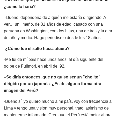
¿
c
ó
mo lo harí
a?
-Bueno, dependería de a quién me estaría dirigiendo. A
ver… un limeño, de 31 años de edad, casado con una
peruana en Washington, con dos hijas, una de tres y la otra
de año y medio. Hago periodismo desde los 18 años.
-¿
C
ó
mo fue el salto hacia afuera?
-Me fui de mí país hace unos años, al día siguiente del
golpe de Fujimori, en abril del 92.
–
Se dir
í
a entonces, que no quiso ser un
“
cholito
”
dirigido por un japoné
s.
¿
Es de alguna forma otra
imagen del Perú
?
-Bueno sí, yo quiero mucho a mi país, voy con frecuencia a
Lima y tengo una visión muy personal, trato, asimismo de
mantenerme informado. Creo que el Perú está mejor ahora