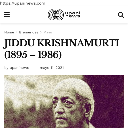
https://upaninews.com
Home
Efemérides
Mayo
JIDDU KRISHNAMURTI
(1895 – 1986)
by
upaninews
mayo 11, 2021