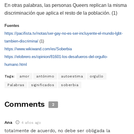
En otras palabras, las personas Queers replican la misma
discriminación que aplica el resto de la población. (1)
Fuentes
https://pacifista.tv/notas/ser-gay-no-es-ser-incluyente-el-mundo-lgbt-
tambien-discrimina/
(1)
https://www.wikiwand.com/es/Soberbia
https://elobrero.es/opinion/81601-los-desafueros-del-orgullo-
humano.html
Tags:
amor
antónimo
autoestima
orgullo
Palabras
significados
soberbia
Comments
2
Ana
4 años ago
totalmente de acuerdo, no debe ser obligada la