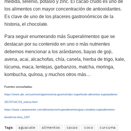
medida, selenio, potasio y zinc. El cacao crudo es uno de
los alimentos con mayor concentración de antioxidantes.
Es clave de uno de los placeres gastronómicos de la
historia, el chocolate.
Para seguir enumerando más Superalimentos que se
destacan por su contenido en uno o más nutrientes
debemos mencionar a los arándanos, bayas de goji,
avena, acai, alcachofas, chía, canela, hierba de trigo, kale,
lúcuma, maca, lentejas, garbanzos, matcha, moringa,
kombucha, quínoa, y muchos otros más…
Fuentes consultadas
:
https://www.abc.es/summum/gastronomia-gourmet/abci-superfoods-alimentos-superpoderes-
201707141724_noticia.html
https://www.cuerpomente.com/alimentacion/superalimentos/guia-completa-superalimentos-
beneficios-lista_1207
Tags:
aguacate
alimentos
cacao
coco
curcuma