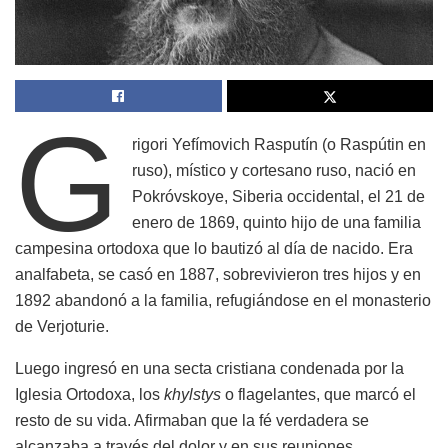
G
rigori Yefímovich Rasputín (o Raspútin en
ruso), místico y cortesano ruso, nació en
Pokróvskoye, Siberia occidental, el 21 de
enero de 1869, quinto hijo de una familia
campesina ortodoxa que lo bautizó al día de nacido. Era
analfabeta, se casó en 1887, sobrevivieron tres hijos y en
1892 abandonó a la familia, refugiándose en el monasterio
de Verjoturie.
Luego ingresó en una secta cristiana condenada por la
Iglesia Ortodoxa, los
khylstys
o flagelantes, que marcó el
resto de su vida. Afirmaban que la fé verdadera se
alcanzaba a través del dolor y en sus reuniones