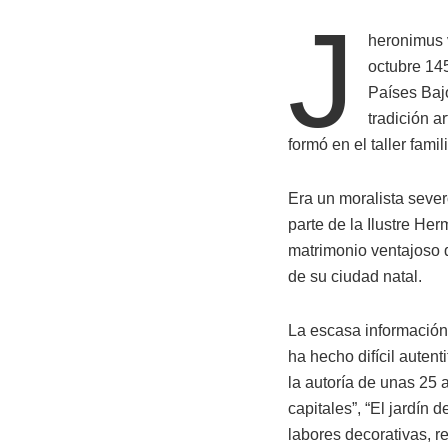
J
heronimus 
octubre 14
Países Baj
tradición a
formó en el taller famili
Era un moralista sever
parte de la Ilustre He
matrimonio ventajoso q
de su ciudad natal.
La escasa información,
ha hecho difícil autent
la autoría de unas 25 
capitales”, “El jardín 
labores decorativas, re