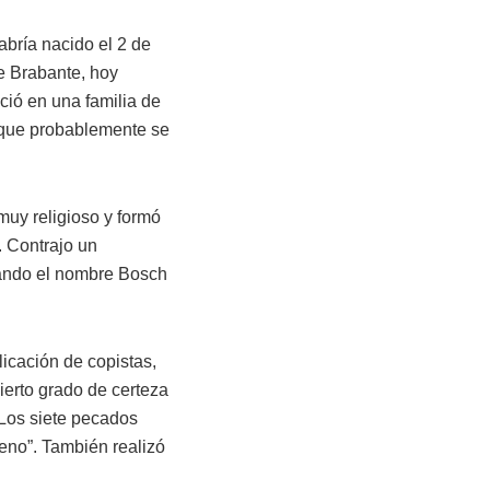
bría nacido el 2 de
 Brabante, hoy
ció en una familia de
o que probablemente se
muy religioso y formó
. Contrajo un
ptando el nombre Bosch
licación de copistas,
cierto grado de certeza
 “Los siete pecados
 heno”. También realizó