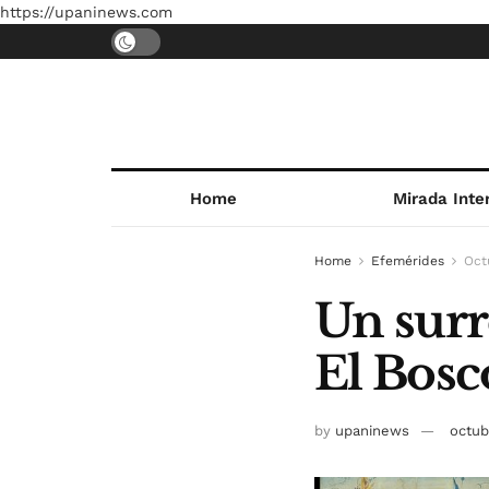
https://upaninews.com
Home
Mirada Inte
Home
Efemérides
Oct
Un surr
El Bosc
by
upaninews
octub