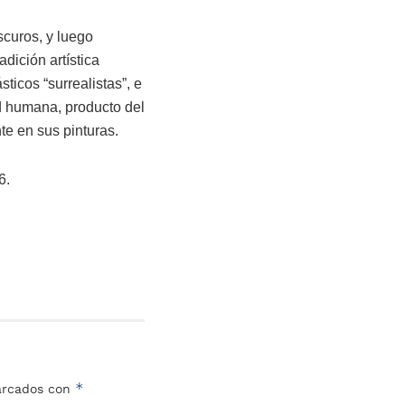
scuros, y luego
adición artística
icos “surrealistas”, e
ad humana, producto del
te en sus pinturas.
6.
*
marcados con