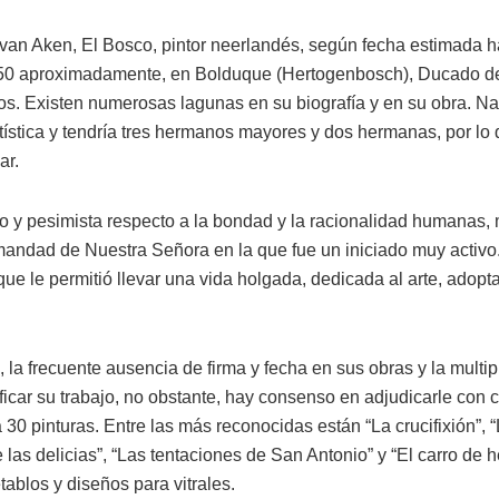
van Aken, El Bosco, pintor neerlandés, según fecha estimada ha
50 aproximadamente, en Bolduque (Hertogenbosch), Ducado de
os. Existen numerosas lagunas en su biografía y en su obra. Na
rtística y tendría tres hermanos mayores y dos hermanas, por l
ar.
o y pesimista respecto a la bondad y la racionalidad humanas, 
rmandad de Nuestra Señora en la que fue un iniciado muy activo
ue le permitió llevar una vida holgada, dedicada al arte, ado
 la frecuente ausencia de firma y fecha en sus obras y la multip
ificar su trabajo, no obstante, hay consenso en adjudicarle con 
a 30 pinturas. Entre las más reconocidas están “La crucifixión”,
de las delicias”, “Las tentaciones de San Antonio” y “El carro de
tablos y diseños para vitrales.