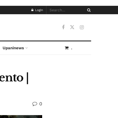
Login
Upaninews
.
ento |
0