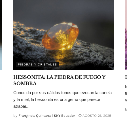
PIEDRAS Y CRISTALES
HESSONITA: LA PIEDRA DE FUEGO Y
SOMBRA
E
Conocida por sus cálidos tonos que evocan la canela
t
y la miel, la hessonita es una gema que parece
v
atrapar,...
b
by
Franginett Quintana | SKY Ecuador
AGOSTO 21, 2025