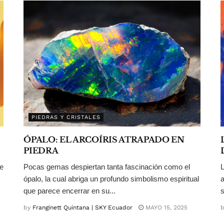
PIEDRAS Y CRISTALES
ÓPALO: EL ARCOÍRIS ATRAPADO EN
PIEDRA
ce
Pocas gemas despiertan tanta fascinación como el
L
ópalo, la cual abriga un profundo simbolismo espiritual
a
que parece encerrar en su...
s
by
Franginett Quintana | SKY Ecuador
MAYO 15, 2025
b