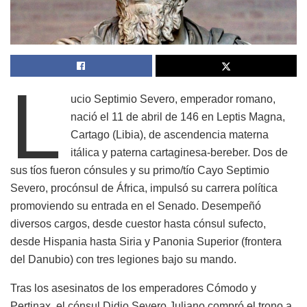
L
ucio Septimio Severo, emperador romano,
nació el 11 de abril de 146 en Leptis Magna,
Cartago (Libia), de ascendencia materna
itálica y paterna cartaginesa-bereber. Dos de
sus tíos fueron cónsules y su primo/tío Cayo Septimio
Severo, procónsul de África, impulsó su carrera política
promoviendo su entrada en el Senado. Desempeñó
diversos cargos, desde cuestor hasta cónsul sufecto,
desde Hispania hasta Siria y Panonia Superior (frontera
del Danubio) con tres legiones bajo su mando.
Tras los asesinatos de los emperadores Cómodo y
Pertinax, el cónsul Didio Severo Juliano compró el trono a