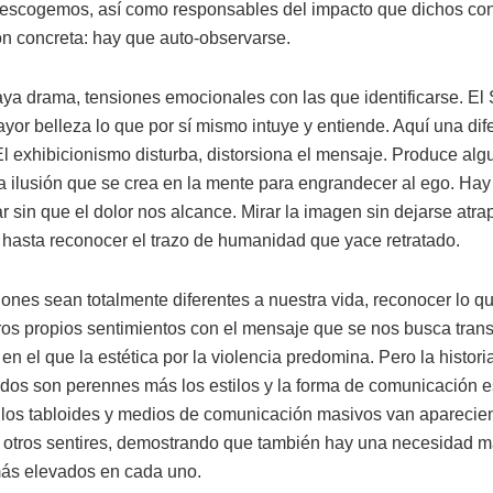
 escogemos, así como responsables del impacto que dichos con
ón concreta: hay que auto-observarse.
ya drama, tensiones emocionales con las que identificarse. El 
yor belleza lo que por sí mismo intuye y entiende. Aquí una dife
l exhibicionismo disturba, distorsiona el mensaje. Produce alg
ilusión que se crea en la mente para engrandecer al ego. Hay q
nar sin que el dolor nos alcance. Mirar la imagen sin dejarse atr
d hasta reconocer el trazo de humanidad que yace retratado.
ones sean totalmente diferentes a nuestra vida, reconocer lo q
os propios sentimientos con el mensaje que se nos busca trans
 el que la estética por la violencia predomina. Pero la histori
dos son perennes más los estilos y la forma de comunicación e
e los tabloides y medios de comunicación masivos van apareci
 otros sentires, demostrando que también hay una necesidad ma
más elevados en cada uno.