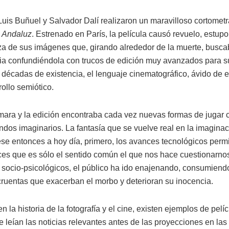
uis Buñuel y Salvador Dalí realizaron un maravilloso cortometraj
o Andaluz
. Estrenado en París, la película causó revuelo, estupor
za de sus imágenes que, girando alrededor de la muerte, busca
ia confundiéndola con trucos de edición muy avanzados para s
 décadas de existencia, el lenguaje cinematográfico, ávido de 
ollo semiótico.
ara y la edición encontraba cada vez nuevas formas de jugar c
dos imaginarios. La fantasía que se vuelve real en la imaginac
e entonces a hoy día, primero, los avances tecnológicos perm
ces que es sólo el sentido común el que nos hace cuestionarno
res socio-psicológicos, el público ha ido enajenando, consumie
uentas que exacerban el morbo y deterioran su inocencia.
la historia de la fotografía y el cine, existen ejemplos de pelí
 se leían las noticias relevantes antes de las proyecciones en la