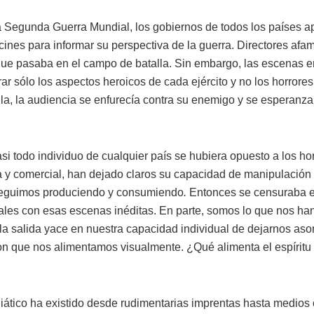
a Segunda Guerra Mundial, los gobiernos de todos los países a
 cines para informar su perspectiva de la guerra. Directores af
lo que pasaba en el campo de batalla. Sin embargo, las escenas 
r sólo los aspectos heroicos de cada ejército y no los horrores
la, la audiencia se enfurecía contra su enemigo y se esperanz
asi todo individuo de cualquier país se hubiera opuesto a los h
 y comercial, han dejado claros su capacidad de manipulación y
 seguimos produciendo y consumiendo
.
Entonces se censuraba el
es con esas escenas inéditas. En parte, somos lo que nos han
 y la salida yace en nuestra capacidad individual de dejarnos 
con que nos alimentamos visualmente. ¿Qué alimenta el espírit
iático ha existido desde rudimentarias imprentas hasta medio