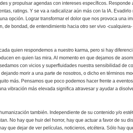
ades y propulsar agendas con intereses específicos. Responde
entas, ratings. Y se va a radicalizar aún más con la IA. Evadirlo 
 una opción. Lograr transformar el dolor que nos provoca una im
, de bondad, de entendimiento hacia otro ser vivo -cualquiera-
 cada quien respondemos a nuestro karma, pero si hay diferenci
roducen en quien las mira. Al momento en que dejamos de asomb
 sedamos con vicios y superfluidades nuestra sensibilidad de co
ejando morir a una parte de nosotros, o dicho en términos m
uito más. Pensamos que poco podemos hacer frente a eventos 
na vibración más elevada significa atravesar y ayudar a disolv
deshumanización también. Independiente de su contenido y/o est
stan. No hay que huir del horror, hay que actuar a favor de su di
hay que dejar de ver películas, noticieros, etcétera. Sólo hay qu