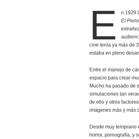
E
n 1929 L
El Perr
extrañe
audienc
cine tenía ya más de 3
estaba en pleno desarr
Entre el manejo de cám
espacio para crear mun
Mucho ha pasado de es
simulaciones tan vera
de ello y otros facto
imágenes más y más cr
Desde muy temprano en 
horror, pornografía, y