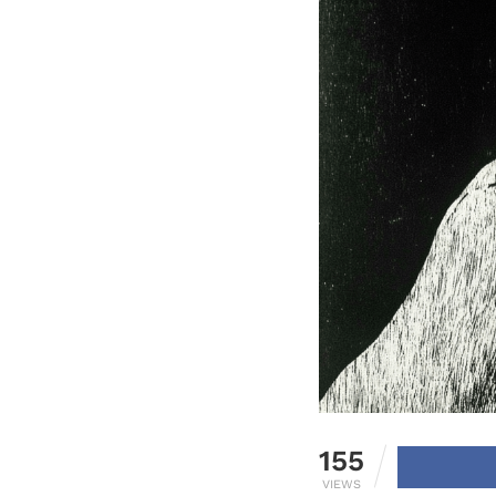
155
VIEWS