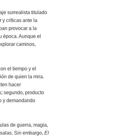
e surrealista titulado
 y críticas ante la
ban provocar a la
u época. Aunque el
explorar caminos,
on el tiempo y el
ión de quien la mira.
iten hacer
s; segundo, producto
ndo y demandando
culas de guerra, magia,
s salas. Sin embargo,
El