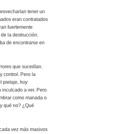
provecharían tener un
amados eran contratados
eran fuertemente
 de la destrucción.
aba de encontrarse en
orrores que sucedían.
 control. Pero la
 pietaje,
hoy
 inculcado a ver. Pero
asombrar como manada o
u y qué no? ¿Qué
s cada vez más masivos