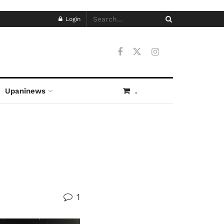
Login
Upaninews
.
1