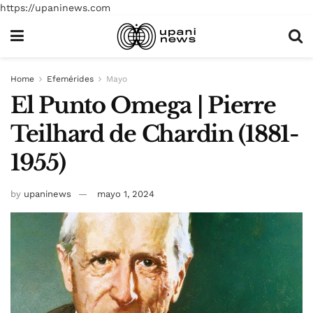
https://upaninews.com
Home
Efemérides
Mayo
El Punto Omega | Pierre
Teilhard de Chardin (1881-
1955)
by
upaninews
mayo 1, 2024