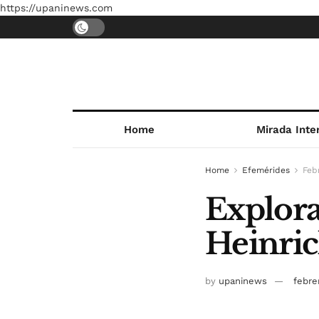
https://upaninews.com
Home
Mirada Inte
Home
Efemérides
Feb
Explora
Heinric
by
upaninews
febre