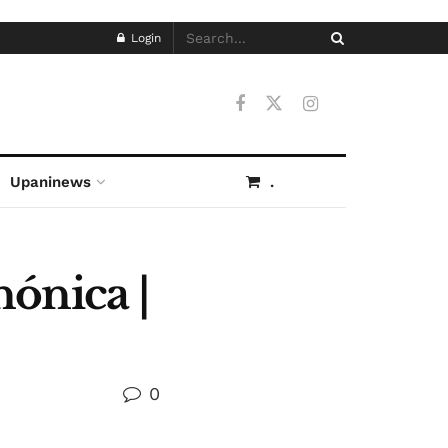
Login
Upaninews
.
ónica |
0