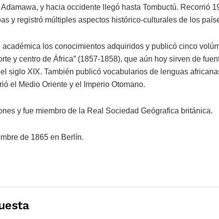
de Adamawa, y hacia occidente llegó hasta Tombuctú. Recorrió 1
as y registró múltiples aspectos histórico-culturales de los país
 académica los conocimientos adquiridos y publicó cinco volúm
rte y centro de África” (1857-1858), que aún hoy sirven de fue
del siglo XIX. También publicó vocabularios de lenguas african
rió el Medio Oriente y el Imperio Otomano.
iones y fue miembro de la Real Sociedad Geógrafica británica.
embre de 1865 en Berlín.
uesta