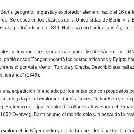
 Barth, geógrafo, lingüista y explorador alemán, nació el 16 de
go. Se educó en los clásicos de la Universidad de Berlín y la 
neum
, graduándose en 1844. Hablaba con fluidez francés, italia
ales lo llevaron a realizar un viaje por el Mediterráneo. En 1845
a, partió desde Tánger, recorrió las costas africanas y Egipto ha
y transitó por Asia Menor, Turquía y Grecia. Describió sus halla
diterráneo” (1849).
 una expedición financiada por los británicos con propósitos c
ental, dirigida por el explorador inglés James Richardson y el e
. Partieron de Trípoli y entre dificultades atravesaron el Saha
 1852 Overweg; Barth asume el mando solo y, a pesar de la mal
 exploró el río Níger medio y el alto Benue. Llegó hasta Camerú