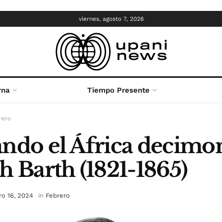
viernes, agosto 7, 2026
rna
Tiempo Presente
rero
ndo el África decimon
h Barth (1821-1865)
ro 16, 2024
in
Febrero