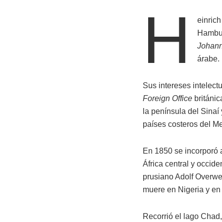
H
einrich
Hambur
Johan
árabe.
Sus intereses intelectu
Foreign Office
británic
la península del Sinaí 
países costeros del Me
En 1850 se incorporó a
África central y occid
prusiano Adolf Overweg
muere en Nigeria y en
Recorrió el lago Chad,