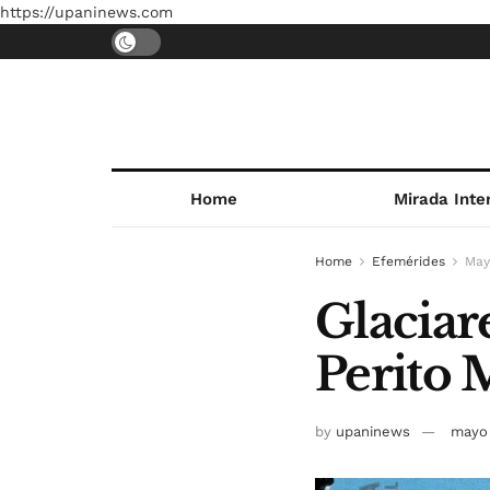
https://upaninews.com
Home
Mirada Inte
Home
Efemérides
May
Glaciare
Perito 
by
upaninews
mayo 