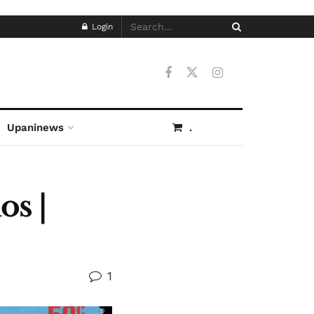
Login
Upaninews
.
os |
1