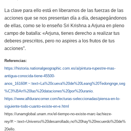
La clave para ello está en liberarnos de las fuerzas de las
acciones que se nos presentan día a día, desapegándonos
de ellas, como se lo enseño Sri Krishna a Arjuna en pleno
campo de batalla: «Arjuna, tienes derecho a realizar tus
deberes prescritos, pero no aspires a los frutos de tus
acciones”.
Referencias:
https://historia.nationalgeographic.com.es/a/pintura-rupestre-mas-
antigua-conocida-tiene-45500-
anos_16160#:~:text=La%20cueva%20de%20Leang%20Tedongnge,seg
%C3%BAn%20las%20dataciones%20por%20uranio.
https://www.alfdurancorner.com/lecturas-seleccionadas/piensa-en-lo-
siguiente-todo-cuanto-existe-en-e.html
https://unamglobal.unam.mx/el-tiempo-no-existe-marc-lachieze-
rey/#:~:text=Universo%20desarrollado,no%20hay%20recuerdo%20de%
20ello.