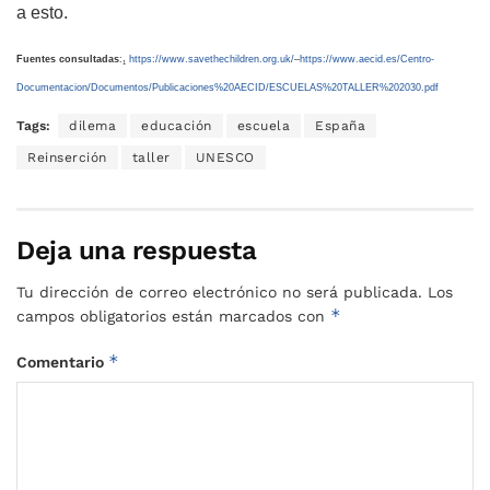
a esto.
Fuentes consultadas
:
https://www.savethechildren.org.uk/
–
https://www.aecid.es/Centro-
1
Documentacion/Documentos/Publicaciones%20AECID/ESCUELAS%20TALLER%202030.pdf
Tags:
dilema
educación
escuela
España
Reinserción
taller
UNESCO
Deja una respuesta
Tu dirección de correo electrónico no será publicada.
Los
*
campos obligatorios están marcados con
*
Comentario