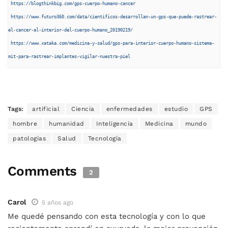
https://blogthinkbig.com/gps-cuerpo-humano-cancer
https://www.futuro360.com/data/cientificos-desarrollan-un-gps-que-puede-rastrear-
el-cancer-al-interior-del-cuerpo-humano_20190219/
https://www.xataka.com/medicina-y-salud/gps-para-interior-cuerpo-humano-sistema-
mit-para-rastrear-implantes-vigilar-nuestra-piel
Tags:
artificial
Ciencia
enfermedades
estudio
GPS
hombre
humanidad
Inteligencia
Medicina
mundo
patologías
Salud
Tecnología
Comments
2
Carol
5 años ago
Me quedé pensando con esta tecnología y con lo que