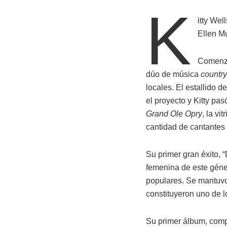
K
itty Wel
Ellen M
Comenzó
dúo de música
country
locales. El estallido 
el proyecto y Kitty p
Grand Ole Opry
, la vi
cantidad de cantantes
Su primer gran éxito, “
femenina de este géner
populares. Se mantuvo 
constituyeron uno de l
Su primer álbum, comp