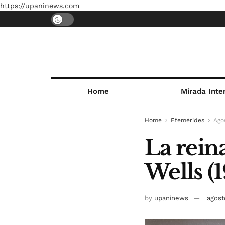
https://upaninews.com
Home
Mirada Inte
Home
Efemérides
Ago
La reina
Wells (
by
upaninews
agost