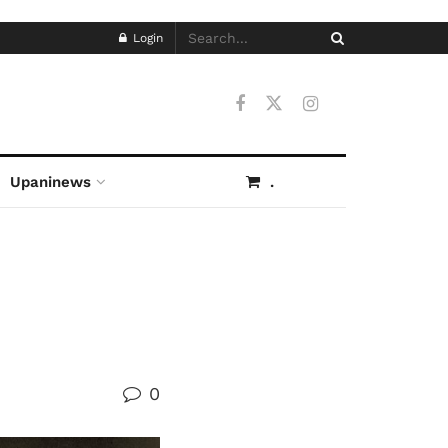
Login
Upaninews
.
0