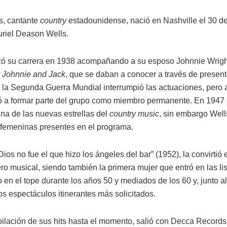
ls, cantante
country
estadounidense, nació en Nashville el 30 
uriel Deason Wells.
 su carrera en 1938 acompañando a su esposo Johnnie Wright 
Johnnie and Jack
, que se daban a conocer a través de present
de la Segunda Guerra Mundial interrumpió las actuaciones, pero a
asó a formar parte del grupo como miembro permanente. En 1947 
trina de las nuevas estrellas del
country music
, sin embargo Wells
 femeninas presentes en el programa.
Dios no fue el que hizo los ángeles del bar” (1952), la convirtió 
o musical, siendo también la primera mujer que entró en las li
en el tope durante los años 50 y mediados de los 60 y, junto a
os espectáculos itinerantes más solicitados.
ilación de sus hits hasta el momento, salió con Decca Record