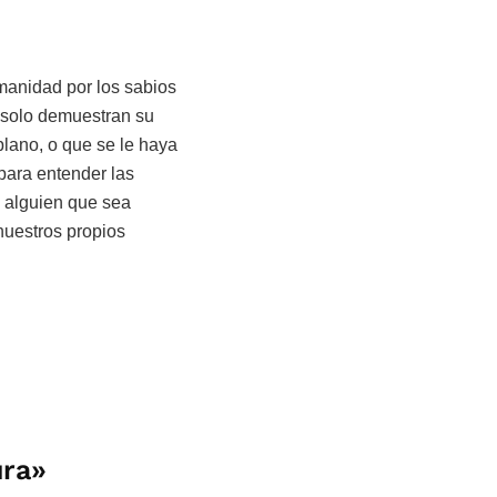
manidad por los sabios
d solo demuestran su
plano, o que se le haya
 para entender las
e alguien que sea
nuestros propios
ura»