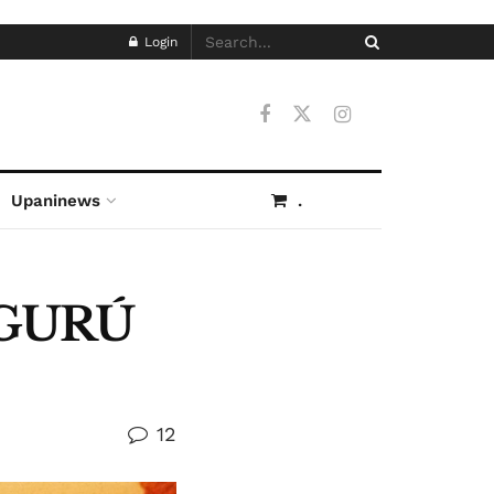
Login
Upaninews
.
 GURÚ
12