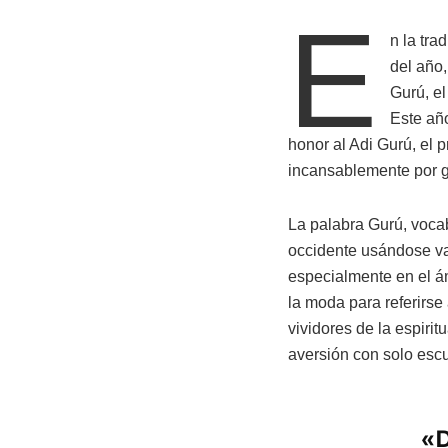
E
n la tra
del año,
Gurú, el
Este añ
honor al Adi Gurú, el 
incansablemente por gu
La palabra Gurú, vocab
occidente usándose va
especialmente en el ám
la moda para referirse 
vividores de la espir
aversión con solo escu
«
D