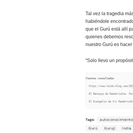
Tal vez la tragedia m
habiéndole encontrado
que el Gurú está allí 
quienes debemos resol
nuestro Gurú es hacer 
“Solo llevo un propósi
Fuentes consultadas
· https://www.hindu-blog.com/201
· El Mensaje de Ramakrishna. Por
· El Evangelio de Sri Ramakrish
Tags:
autoconocimiento
Gurú
Guruji
India