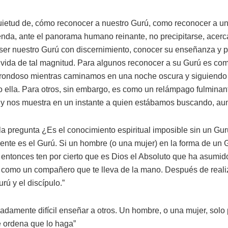
uietud de, cómo reconocer a nuestro Gurú, como reconocer a u
a, ante el panorama humano reinante, no precipitarse, acerc
r nuestro Gurú con discernimiento, conocer su enseñanza y pr
vida de tal magnitud. Para algunos reconocer a su Gurú es como 
 frondoso mientras caminamos en una noche oscura y siguiendo
 ella. Para otros, sin embargo, es como un relámpago fulminan
 y nos muestra en un instante a quien estábamos buscando, aun
a pregunta ¿Es el conocimiento espiritual imposible sin un Gu
te es el Gurú. Si un hombre (o una mujer) en la forma de un Gu
, entonces ten por cierto que es Dios el Absoluto que ha asum
s como un compañero que te lleva de la mano. Después de reali
urú y el discípulo.”
adamente difícil enseñar a otros. Un hombre, o una mujer, solo
e ordena que lo haga”