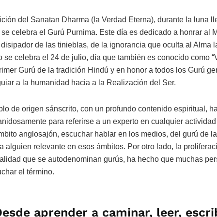
dición del Sanatan Dharma (la Verdad Eterna), durante la luna lle
 se celebra el Gurú Purnima. Este día es dedicado a honrar al Ma
 disipador de las tinieblas, de la ignorancia que oculta al Alma l
o se celebra el 24 de julio, día que también es conocido como 
primer Gurú de la tradición Hindú y en honor a todos los Gurú g
iar a la humanidad hacia a la Realización del Ser.
lo de origen sánscrito, con un profundo contenido espiritual, 
nidosamente para referirse a un experto en cualquier activid
bito anglosajón, escuchar hablar en los medios, del gurú de la
a alguien relevante en esos ámbitos. Por otro lado, la prolifera
itualidad que se autodenominan gurús, ha hecho que muchas pe
char el término.
esde aprender a caminar, leer, escri