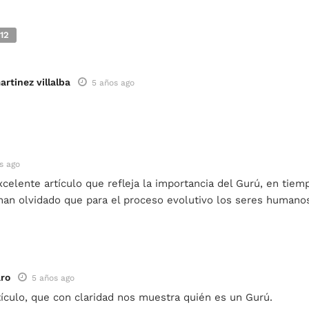
12
artinez villalba
5 años ago
s ago
xcelente artículo que refleja la importancia del Gurú, en tiem
han olvidado que para el proceso evolutivo los seres humano
ro
5 años ago
ículo, que con claridad nos muestra quién es un Gurú.