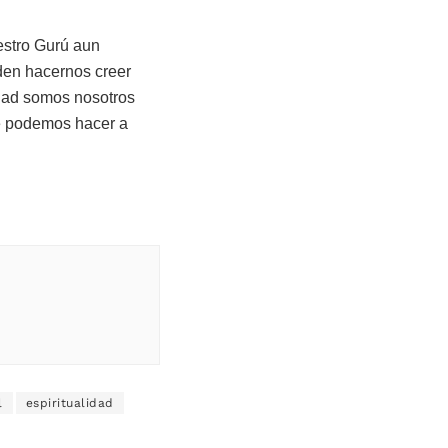
estro Gurú aun
den hacernos creer
idad somos nosotros
e podemos hacer a
l
espiritualidad