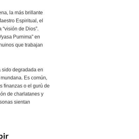
na, la más brillante
estro Espiritual, el
a “visión de Dios”.
“Vyasa Purnima” en
enuinos que trabajan
ha sido degradada en
ad mundana. Es común,
s finanzas o el gurú de
ción de charlatanes y
rsonas sientan
bir