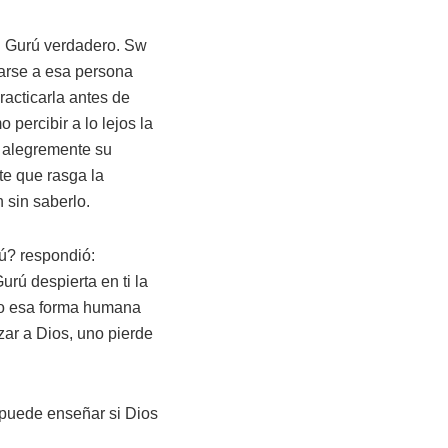
n Gurú verdadero. Sw
arse a esa persona
acticarla antes de
percibir a lo lejos la
 alegremente su
te que rasga la
 sin saberlo.
rú? respondió:
rú despierta en ti la
ido esa forma humana
zar a Dios, uno pierde
 puede enseñar si Dios