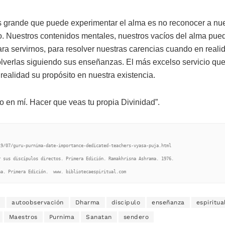
ás grande que puede experimentar el alma es no reconocer a nu
. Nuestros contenidos mentales, nuestros vacíos del alma pue
para servirnos, para resolver nuestras carencias cuando en real
verlas siguiendo sus enseñanzas. El más excelso servicio qu
realidad su propósito en nuestra existencia.
to en mí. Hacer que veas tu propia Divinidad”.
9/07/guru-purnima-date-importance-dedicated-teachers-vyasa-puja.html

 sus discípulos directos. Primera Edición. Ramakhrisna Ashrama. 1976.

na. Primera Edición.  www. bibliotecaespiritual.com
autoobservación
Dharma
discipulo
enseñanza
espiritua
Maestros
Purnima
Sanatan
sendero