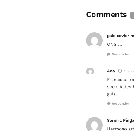
Comments
galo xavier m
ONS …
Responder
Ana
5 año
Francisco, e
sociedades 
guía.
Responder
Sandra Pínga
Hermoso art