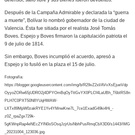
Después de la Campaña Admirable y declarada la “guerra
a muerte”, Bolívar lo nombró gobernador de la ciudad de
Valencia. Ésta fue sitiada por el realista José Tomás
Boves. Espejo y Boves firmaron la capitulación patriota el
9 de julio de 1814.
Sin embargo, Boves incumplió el acuerdo, apresó a
Espejo y lo fusiló en la plaza el 15 de julio.
Fotografía:
https://blogger.googleusercontent.com/img/b/R29vZ2xl/AVvXsEjueVdp
OyyoZORw65jUDRO2j4DPYOmBqOyTttGvYX0PLCf4LaUBh_T6bIRS8n
PLH7C0PXT50N8YUqHWAW-
LXTx89MpW0zakRYE1Yv4YMnwKne7L_7ce1ExadG49ki4Hi_-
z0Z_rpaZgx729k-
5gKWnpRap4eNEcZYlN0oSOsqJzjrUsiNbhPusRmqCbX3D0/s1443/IMG
_20231004_123036.jpg.