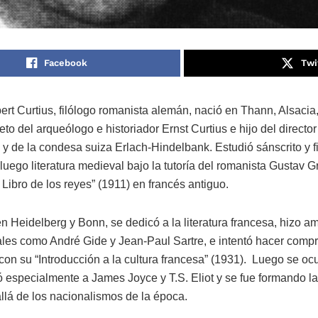
Facebook
Twi
ert Curtius, filólogo romanista alemán, nació en Thann, Alsacia,
eto del arqueólogo e historiador Ernst Curtius e hijo del director
 y de la condesa suiza Erlach-Hindelbank. Estudió sánscrito y 
 luego literatura medieval bajo la tutoría del romanista Gustav 
 Libro de los reyes” (1911) en francés antiguo.
 Heidelberg y Bonn, se dedicó a la literatura francesa, hizo a
ales como André Gide y Jean-Paul Sartre, e intentó hacer compr
on su “Introducción a la cultura francesa” (1931). Luego se ocup
ió especialmente a James Joyce y T.S. Eliot y se fue formando la
lá de los nacionalismos de la época.