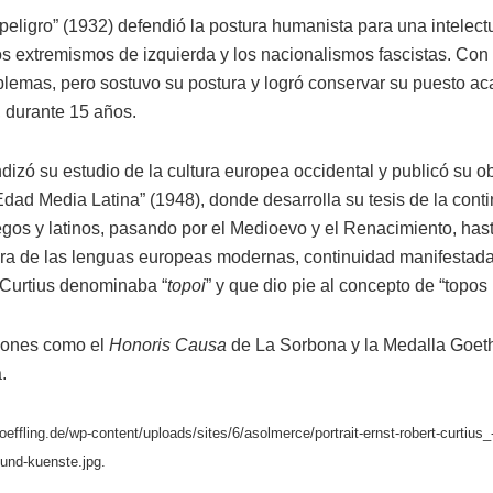
 peligro” (1932) defendió la postura humanista para una intele
os extremismos de izquierda y los nacionalismos fascistas. Con
blemas, pero sostuvo su postura y logró conservar su puesto a
, durante 15 años.
dizó su estudio de la cultura europea occidental y publicó su o
Edad Media Latina” (1948), donde desarrolla su tesis de la conti
egos y latinos, pasando por el Medioevo y el Renacimiento, has
tura de las lenguas europeas modernas, continuidad manifestada
Curtius denominaba “
topoi
” y que dio pie al concepto de “topos l
dones como el
Honoris Causa
de La Sorbona y la Medalla Goethe
.
oeffling.de/wp-content/uploads/sites/6/asolmerce/portrait-ernst-robert-curtius
-und-kuenste.jpg.