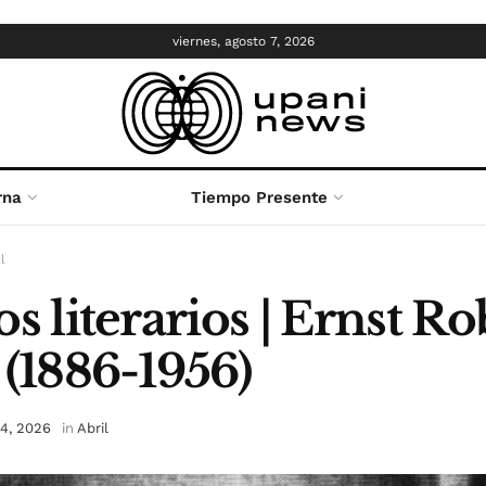
viernes, agosto 7, 2026
rna
Tiempo Presente
l
s literarios | Ernst Ro
 (1886-1956)
14, 2026
in
Abril