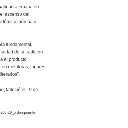
ctualidad alemana en
 el ascenso del
cadémico, aún bajo
bra fundamental,
nuidad de la tradición
ta el producto
 en metáforas, lugares
iterarios”.
, falleció el 19 de
_-28c-29_orden-pour-le-