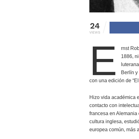
24
VIEWS
E
rnst Rob
1886, ni
luterana
Berlín y
con una edición de “El
Hizo vida académica en
contacto con intelectu
francesa en Alemania c
cultura inglesa, estud
europea común, más al