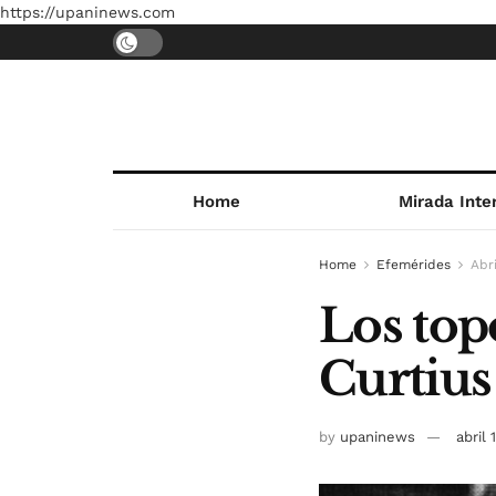
https://upaninews.com
Home
Mirada Inte
Home
Efemérides
Abri
Los topo
Curtius
by
upaninews
abril 