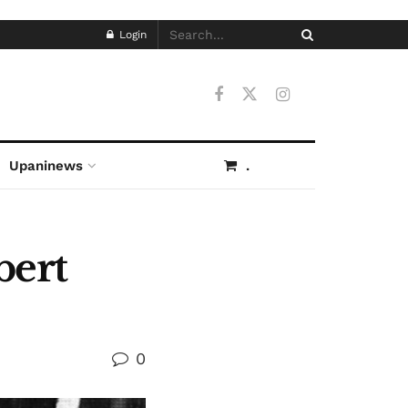
Login
Upaninews
.
bert
0