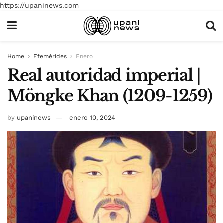
https://upaninews.com
Home
Efemérides
Enero
Real autoridad imperial |
Möngke Khan (1209-1259)
by
upaninews
enero 10, 2024