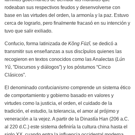
rodeaban sus respectivos feudos y desenvolverse con
base en las virtudes del orden, la armonía y la paz. Estuvo
cerca de lograrlo, pero finalmente fracasó en su intención y
tuvo que salir exiliado.
Confucio, forma latinizada de
K
ǒ
ng F
ū
z
ǐ
,
se dedicó a
transmitir sus enseñanzas a sus discípulos quienes las
recogieron en textos conocidos como las Analectas (
Lún
Y
ŭ
, ”Discursos y diálogos”) y los póstumos “Cinco
Clásicos”.
El denominado
confucianismo
comprende un sistema ético
de comportamiento y gobierno basado en valores y
virtudes como la justicia, el orden, el cuidado de la
tradición, el estudio, la tolerancia, el amor al prójimo y
veneración a la vejez. A partir de la Dinastía Han (206 a.C.
al 220 d.C.) este sistema definiría la cultura china hasta el
siglo XX, cuando entra la influencia occidental moderna,