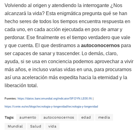
Volviendo al origen y atendiendo la interrogante ¿Nos
alcanzará la vida? Esta enigmática pregunta qué se han
hecho seres de todos los tiempos encuentra respuesta en
cada uno, en cada acción ejecutada en pos de amar y
perdonar. Ese finalmente es el tiempo verdadero que vale
y que cuenta. El que destinamos a
autoconocernos
para
ser capaces de sanar y trascender. Lo demás, claro,
ayuda, si se usa en conciencia podemos aprovechar a vivir
más años, e incluso varias vidas en una, para procurarnos
así una aceleración más expedita hacia la eternidad y la
liberación total.
Fuentes:
https://datos.bancomundial.org/indicator/SP.DYN.LE00.IN
|
https://cenie.eu/es/blogs/tecnologia-y-longevidad/tecnologia-y-longevidad
Tags:
aumento
autoconocernos
edad
media
Mundial
Salud
vida